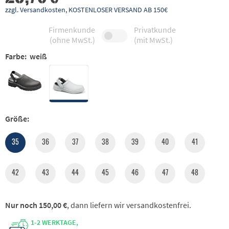
zzgl. Versandkosten, KOSTENLOSER VERSAND AB 150€
Firmenkunde
Privatkunde
(ohne MwSt.)
(mit MwSt.)
Farbe:
weiß
Größe:
35
36
37
38
39
40
41
42
43
44
45
46
47
48
Nur noch 150,00 €
, dann liefern wir versandkostenfrei.
1-2 WERKTAGE,