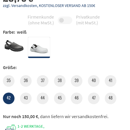
zzgl. Versandkosten, KOSTENLOSER VERSAND AB 150€
Firmenkunde
Privatkunde
(ohne MwSt.)
(mit MwSt.)
Farbe:
weiß
Größe:
35
36
37
38
39
40
41
42
43
44
45
46
47
48
Nur noch 150,00 €
, dann liefern wir versandkostenfrei.
1-2 WERKTAGE,