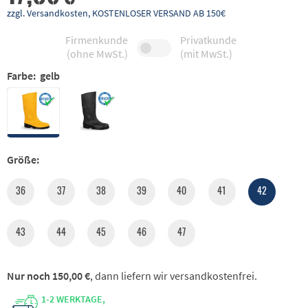
zzgl. Versandkosten, KOSTENLOSER VERSAND AB 150€
Firmenkunde
Privatkunde
(ohne MwSt.)
(mit MwSt.)
Farbe:
gelb
Größe:
36
37
38
39
40
41
42
43
44
45
46
47
Nur noch 150,00 €
, dann liefern wir versandkostenfrei.
1-2 WERKTAGE,