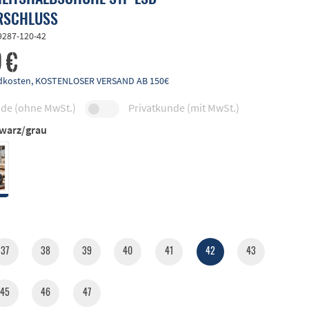
RSCHLUSS
9287-120-42
 €
andkosten, KOSTENLOSER VERSAND AB 150€
de (ohne MwSt.)
Privatkunde (mit MwSt.)
warz/grau
37
38
39
40
41
42
43
45
46
47