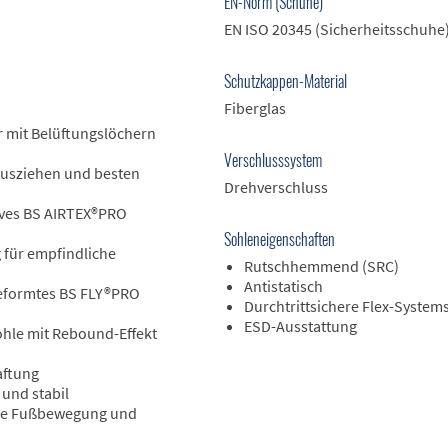
EN-Norm (Schuhe)
EN ISO 20345 (Sicherheitsschuhe
Schutzkappen-Material
Fiberglas
r mit Belüftungslöchern
Verschlusssystem
Ausziehen und besten
Drehverschluss
ives BS AIRTEX®PRO
Sohleneigenschaften
 für empfindliche
Rutschhemmend (SRC)
Antistatisch
eformtes BS FLY®PRO
Durchtrittsichere Flex-System
ESD-Ausstattung
hle mit Rebound-Effekt
aftung
und stabil
ale Fußbewegung und