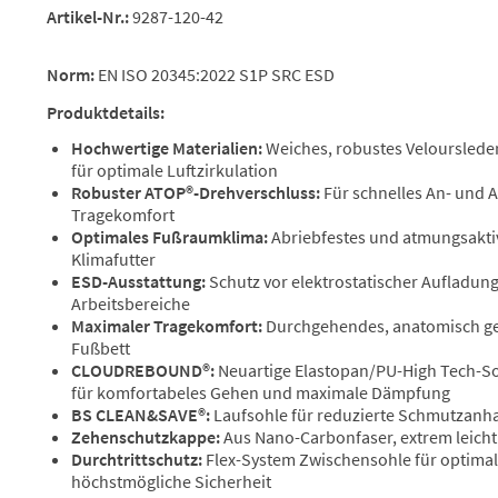
Artikel-Nr.:
9287-120-42
Norm:
EN ISO 20345:2022 S1P SRC ESD
Produktdetails:
Hochwertige Materialien:
Weiches, robustes Velourslede
für optimale Luftzirkulation
Robuster ATOP®-Drehverschluss:
Für schnelles An- und 
Tragekomfort
Optimales Fußraumklima:
Abriebfestes und atmungsakt
Klimafutter
ESD-Ausstattung:
Schutz vor elektrostatischer Aufladung
Arbeitsbereiche
Maximaler Tragekomfort:
Durchgehendes, anatomisch g
Fußbett
CLOUDREBOUND®:
Neuartige Elastopan/PU-High Tech-So
für komfortabeles Gehen und maximale Dämpfung
BS CLEAN&SAVE®:
Laufsohle für reduzierte Schmutzanh
Zehenschutzkappe:
Aus Nano-Carbonfaser, extrem leicht 
Durchtrittschutz:
Flex-System Zwischensohle für optim
höchstmögliche Sicherheit