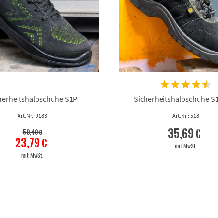
herheitshalbschuhe S1P
Sicherheitshalbschuhe S
Art.Nr.: 9183
Art.Nr.: 518
35,69 €
59,49 €
23,79 €
mit MwSt.
mit MwSt.