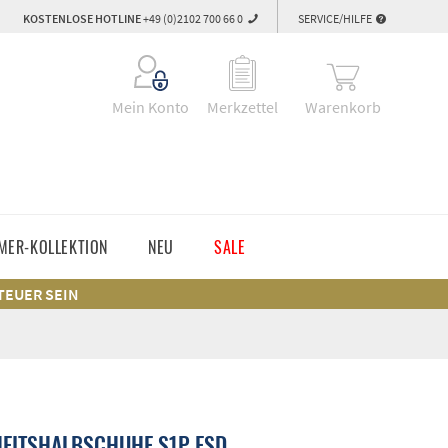
KOSTENLOSE HOTLINE
+49 (0)2102 700 66 0
SERVICE/HILFE
Warenkorb
Mein Konto
Merkzettel
MER-KOLLEKTION
NEU
SALE
 TEUER SEIN
EITSHALBSCHUHE S1P ESD