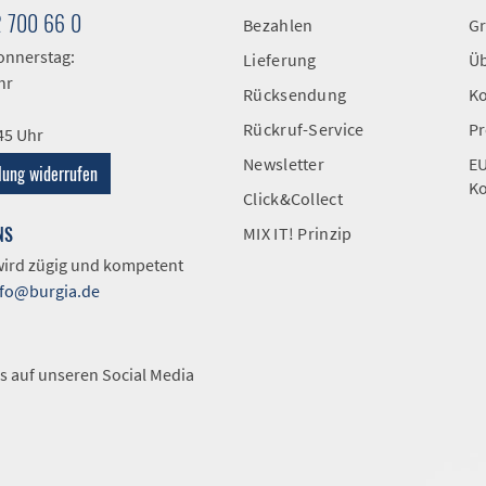
2 700 66 0
Bezahlen
Gr
onnerstag:
Lieferung
Üb
hr
Rücksendung
Ko
Rückruf-Service
Pr
:45 Uhr
Newsletter
EU
lung widerrufen
Ko
Click&Collect
NS
MIX IT! Prinzip
 wird zügig und kompetent
nfo@burgia.de
A
s auf unseren Social Media