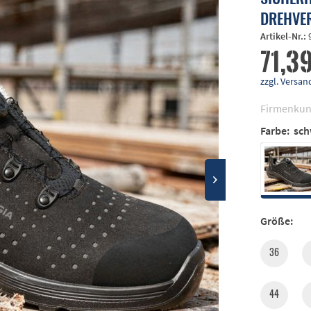
DREHVE
Artikel-Nr.:
71,39
zzgl. Vers
Firmenkun
Farbe:
sch
Größe:
36
44