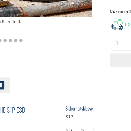
Nur noch 1
I erstellt.
1-2
0
E S1P ESD
Sicherheitsklasse
S1P