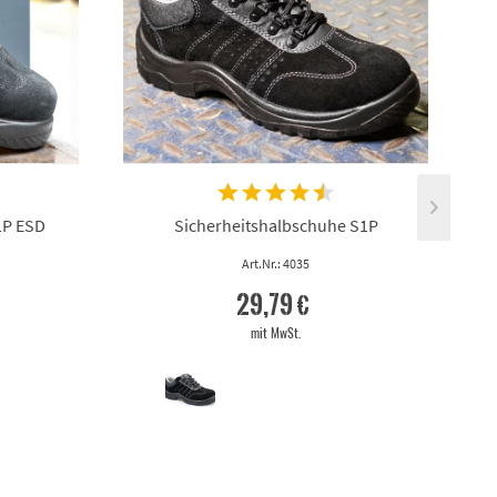
1P ESD
Sicherheitshalbschuhe S1P
Art.Nr.: 4035
29,79 €
mit MwSt.