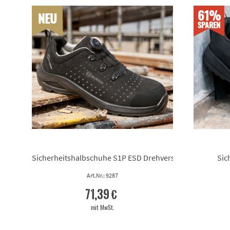
61%
NEU
SPAREN
Sicherheitshalbschuhe S1P ESD Drehverschluss
Sic
Art.Nr.: 9287
71,39 €
mit MwSt.