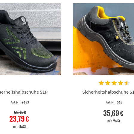
herheitshalbschuhe S1P
Sicherheitshalbschuhe S
Art.Nr.: 9183
Art.Nr.: 518
35,69 €
59,49 €
23,79 €
mit MwSt.
mit MwSt.