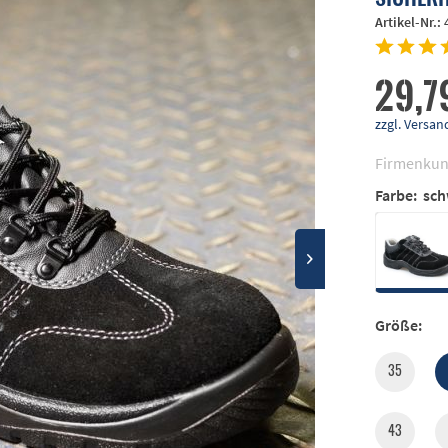
Artikel-Nr.:
29,7
zzgl. Vers
Firmenkun
Farbe:
sch
Größe:
35
43