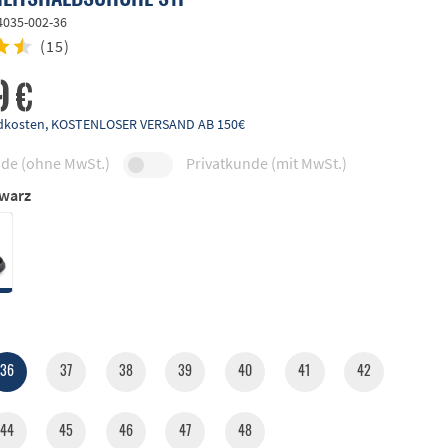
4035-002-36
(
15
)
9 €
andkosten, KOSTENLOSER VERSAND AB 150€
de (ohne MwSt.)
Privatkunde (mit MwSt.)
warz
36
37
38
39
40
41
42
44
45
46
47
48