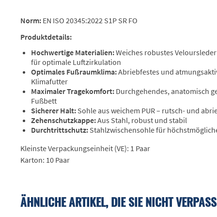
Norm:
EN ISO 20345:2022 S1P SR FO
Produktdetails:
Hochwertige Materialien:
Weiches robustes Veloursleder
für optimale Luftzirkulation
Optimales Fußraumklima:
Abriebfestes und atmungsakti
Klimafutter
Maximaler Tragekomfort:
Durchgehendes, anatomisch ge
Fußbett
Sicherer Halt:
Sohle aus weichem PUR – rutsch- und abri
Zehenschutzkappe:
Aus Stahl, robust und stabil
Durchtrittschutz:
Stahlzwischensohle für höchstmögliche
Kleinste Verpackungseinheit (VE): 1 Paar
Karton: 10 Paar
ÄHNLICHE ARTIKEL, DIE SIE NICHT VERPASS