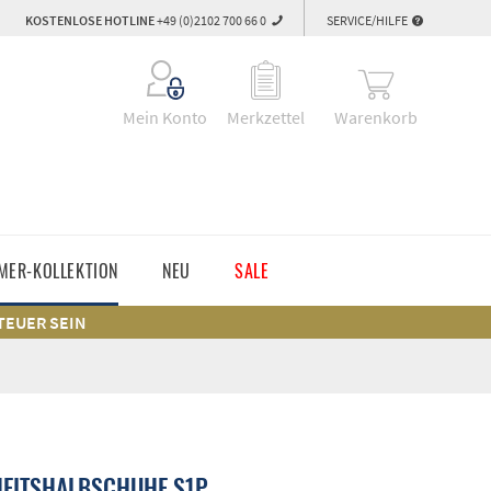
KOSTENLOSE HOTLINE
+49 (0)2102 700 66 0
SERVICE/HILFE
Warenkorb
Mein Konto
Merkzettel
MER-KOLLEKTION
NEU
SALE
 TEUER SEIN
HEITSHALBSCHUHE S1P