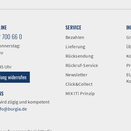
LINE
SERVICE
I
2 700 66 0
Bezahlen
Gr
onnerstag:
Lieferung
Üb
hr
Rücksendung
Ko
Rückruf-Service
Pr
:45 Uhr
Newsletter
EU
lung widerrufen
Ko
Click&Collect
NS
MIX IT! Prinzip
 wird zügig und kompetent
nfo@burgia.de
A