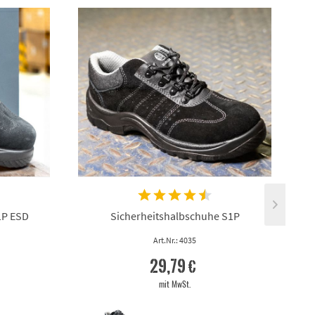
1P ESD
Sicherheitshalbschuhe S1P
Art.Nr.: 4035
29,79 €
mit MwSt.