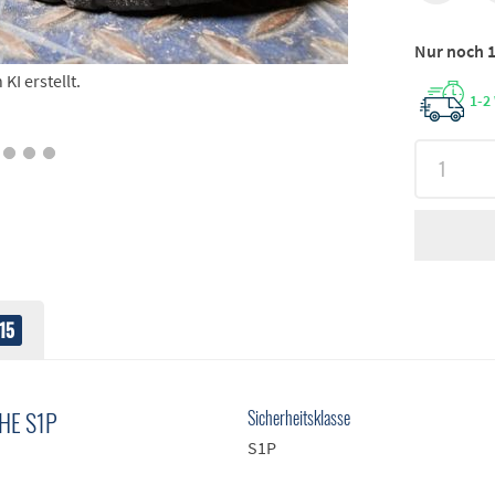
Nur noch 1
I erstellt.
1-2
15
HE S1P
Sicherheitsklasse
S1P