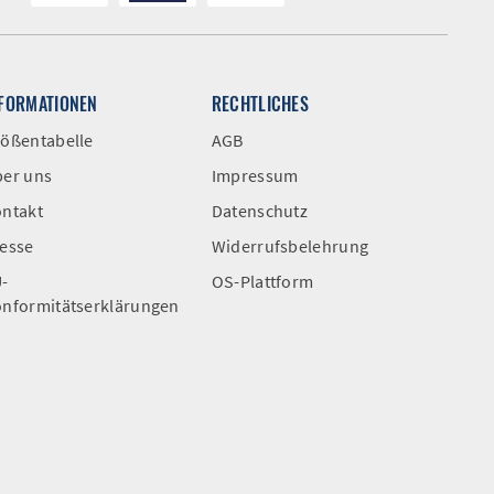
NFORMATIONEN
RECHTLICHES
ößentabelle
AGB
er uns
Impressum
ntakt
Datenschutz
esse
Widerrufsbelehrung
-
OS-Plattform
nformitätserklärungen