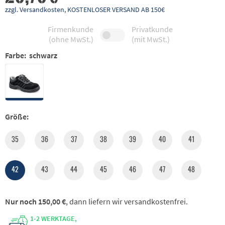
zzgl. Versandkosten, KOSTENLOSER VERSAND AB 150€
Firmenkunde
Privatkunde
(ohne MwSt.)
(mit MwSt.)
Farbe:
schwarz
Größe:
35
36
37
38
39
40
41
42
43
44
45
46
47
48
Nur noch 150,00 €
, dann liefern wir versandkostenfrei.
1-2 WERKTAGE,