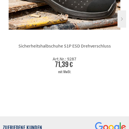
Sicherheitshalbschuhe S1P ESD Drehverschluss
Art.Nr.: 9287
71,39 €
mit MwSt.
ZUFRIEDENE KUNDEN