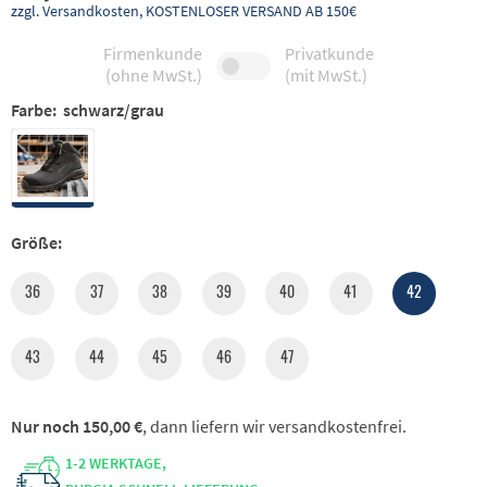
zzgl. Versandkosten, KOSTENLOSER VERSAND AB 150€
Firmenkunde
Privatkunde
(ohne MwSt.)
(mit MwSt.)
Farbe:
schwarz/grau
Größe:
36
37
38
39
40
41
42
43
44
45
46
47
Nur noch 150,00 €
, dann liefern wir versandkostenfrei.
1-2 WERKTAGE,