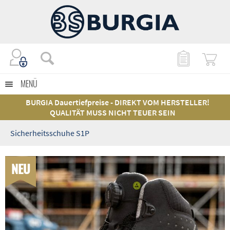
MENÜ
BURGIA Dauertiefpreise - DIREKT VOM HERSTELLER!
QUALITÄT MUSS NICHT TEUER SEIN
Sicherheitsschuhe S1P
NEU