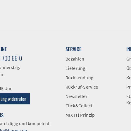
LINE
SERVICE
I
2 700 66 0
Bezahlen
Gr
onnerstag:
Lieferung
Üb
hr
Rücksendung
Ko
Rückruf-Service
Pr
:45 Uhr
Newsletter
EU
lung widerrufen
Ko
Click&Collect
NS
MIX IT! Prinzip
 wird zügig und kompetent
nfo@burgia.de