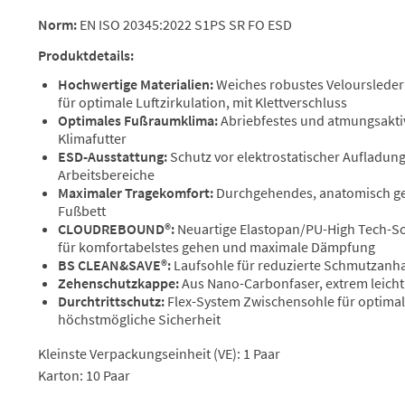
Norm:
EN ISO 20345:2022 S1PS SR FO ESD
Produktdetails:
Hochwertige Materialien:
Weiches robustes Veloursleder
für optimale Luftzirkulation, mit Klettverschluss
Optimales Fußraumklima:
Abriebfestes und atmungsakt
Klimafutter
ESD-Ausstattung:
Schutz vor elektrostatischer Aufladung
Arbeitsbereiche
Maximaler Tragekomfort:
Durchgehendes, anatomisch g
Fußbett
CLOUDREBOUND®:
Neuartige Elastopan/PU-High Tech-So
für komfortabelstes gehen und maximale Dämpfung
BS CLEAN&SAVE®:
Laufsohle für reduzierte Schmutzanh
Zehenschutzkappe:
Aus Nano-Carbonfaser, extrem leicht 
Durchtrittschutz:
Flex-System Zwischensohle für optim
höchstmögliche Sicherheit
Kleinste Verpackungseinheit (VE): 1 Paar
Karton: 10 Paar