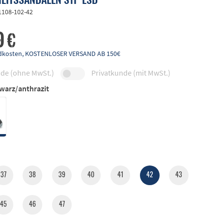
1108-102-42
9 €
andkosten, KOSTENLOSER VERSAND AB 150€
de (ohne MwSt.)
Privatkunde (mit MwSt.)
warz/anthrazit
37
38
39
40
41
42
43
45
46
47