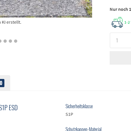
Nur noch 1
I erstellt.
1-2
0
S1P ESD
Sicherheitsklasse
S1P
Schutzkappen-Material