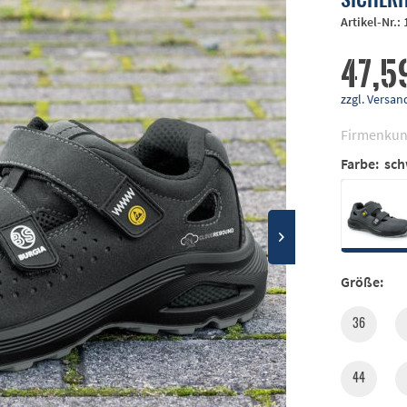
Artikel-Nr.:
47,5
zzgl. Vers
Firmenkun
Farbe:
sch
Größe:
36
44