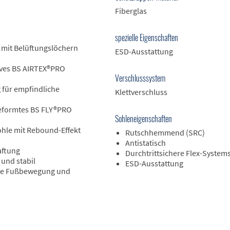
Fiberglas
spezielle Eigenschaften
 mit Belüftungslöchern
ESD-Ausstattung
ives BS AIRTEX®PRO
Verschlusssystem
 für empfindliche
Klettverschluss
eformtes BS FLY®PRO
Sohleneigenschaften
hle mit Rebound-Effekt
Rutschhemmend (SRC)
Antistatisch
aftung
Durchtrittsichere Flex-System
und stabil
ESD-Ausstattung
ale Fußbewegung und