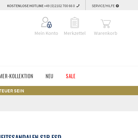
KOSTENLOSE HOTLINE
+49 (0)2102 700 66 0
SERVICE/HILFE
Warenkorb
Mein Konto
Merkzettel
MER-KOLLEKTION
NEU
SALE
 TEUER SEIN
EITSSANDALEN S1P ESD