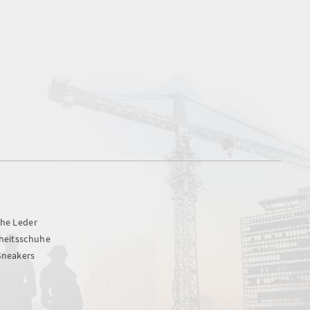
uhe Leder
rheitsschuhe
Sneakers