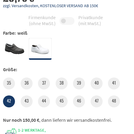
zzgl. Versandkosten, KOSTENLOSER VERSAND AB 150€
Firmenkunde
Privatkunde
(ohne MwSt.)
(mit MwSt.)
Farbe:
weiß
Größe:
35
36
37
38
39
40
41
42
43
44
45
46
47
48
Nur noch 150,00 €
, dann liefern wir versandkostenfrei.
1-2 WERKTAGE,