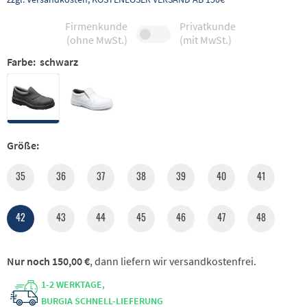
Firmenkunde
Privatkunde
(ohne MwSt.)
(mit MwSt.)
Farbe:
schwarz
Größe:
35
36
37
38
39
40
41
42
43
44
45
46
47
48
Nur noch 150,00 €
, dann liefern wir versandkostenfrei.
1-2 WERKTAGE,
BURGIA SCHNELL-LIEFERUNG