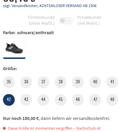
zzgl. Versandkosten, KOSTENLOSER VERSAND AB 150€
Firmenkunde
Privatkunde
(ohne MwSt.)
(mit MwSt.)
Farbe:
schwarz/anthrazit
Größe:
35
36
37
38
39
40
41
42
43
44
45
46
47
48
Nur noch 150,00 €
, dann liefern wir versandkostenfrei.
Diese Größe ist momentan vergriffen – Nachschub ist