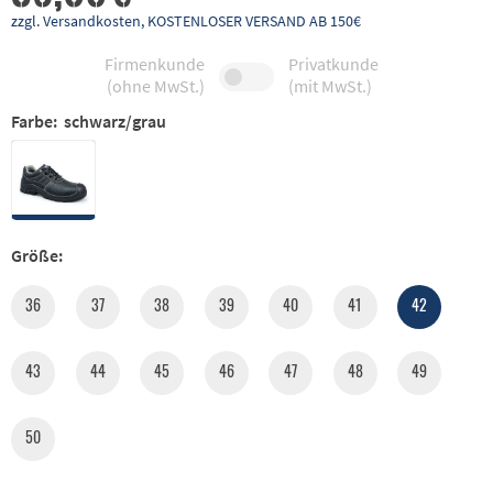
zzgl. Versandkosten, KOSTENLOSER VERSAND AB 150€
Firmenkunde
Privatkunde
(ohne MwSt.)
(mit MwSt.)
Farbe:
schwarz/grau
Größe:
36
37
38
39
40
41
42
43
44
45
46
47
48
49
50