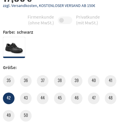
zzgl. Versandkosten, KOSTENLOSER VERSAND AB 150€
Firmenkunde
Privatkunde
(ohne MwSt.)
(mit MwSt.)
Farbe:
schwarz
Größe:
35
36
37
38
39
40
41
42
43
44
45
46
47
48
49
50