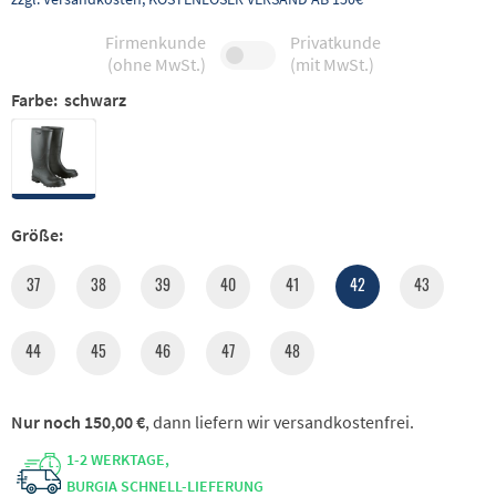
Firmenkunde
Privatkunde
(ohne MwSt.)
(mit MwSt.)
Farbe:
schwarz
Größe:
37
38
39
40
41
42
43
44
45
46
47
48
Nur noch 150,00 €
, dann liefern wir versandkostenfrei.
1-2 WERKTAGE,
BURGIA SCHNELL-LIEFERUNG