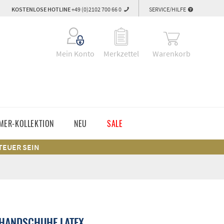
KOSTENLOSE HOTLINE
+49 (0)2102 700 66 0
SERVICE/HILFE
Warenkorb
Mein Konto
Merkzettel
MER-KOLLEKTION
NEU
SALE
 TEUER SEIN
SHANDSCHUHE LATEX