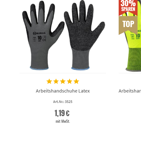
30%
SPAREN
TOP
Arbeitshandschuhe Latex
Arbeitsha
Art.Nr.: 3525
1,19 €
mit MwSt.