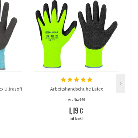
x Ultrasoft ECO
Arbeitshandschuhe Latex
Art.Nr.: 646
1,19 €
mit MwSt.