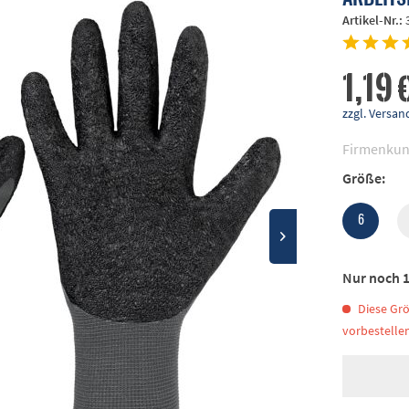
Artikel-Nr.:
1,19 
zzgl. Vers
Firmenkun
Größe:
6
Nur noch 1
Diese Grö
vorbestellen