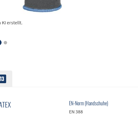
I erstellt.
13
ATEX
EN-Norm (Handschuhe)
EN 388