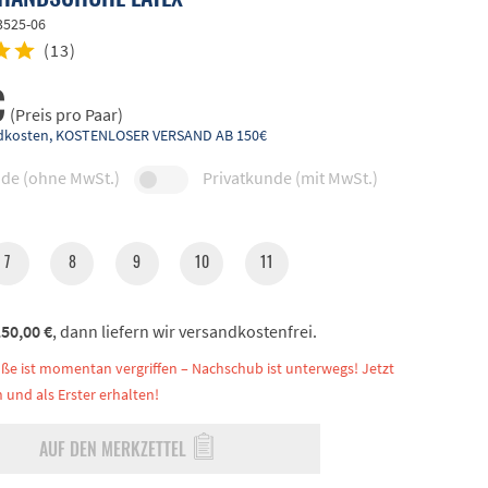
3525-06
(
13
)
€
(Preis pro Paar)
andkosten, KOSTENLOSER VERSAND AB 150€
de (ohne MwSt.)
Privatkunde (mit MwSt.)
7
8
9
10
11
50,00 €
, dann liefern wir versandkostenfrei.
ße ist momentan vergriffen – Nachschub ist unterwegs! Jetzt
 und als Erster erhalten!
AUF DEN MERKZETTEL