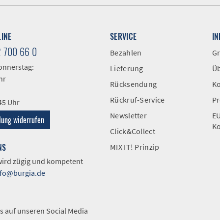
LINE
SERVICE
I
2 700 66 0
Bezahlen
Gr
onnerstag:
Lieferung
Üb
hr
Rücksendung
Ko
Rückruf-Service
Pr
:45 Uhr
Newsletter
EU
lung widerrufen
Ko
Click&Collect
NS
MIX IT! Prinzip
 wird zügig und kompetent
nfo@burgia.de
A
s auf unseren Social Media