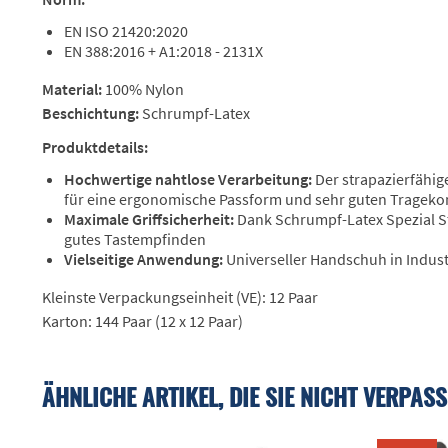
EN ISO 21420:2020
EN 388:2016 + A1:2018 - 2131X
Material:
100% Nylon
Beschichtung:
Schrumpf-Latex
Produktdetails:
Hochwertige nahtlose Verarbeitung:
Der strapazierfähige
für eine ergonomische Passform und sehr guten Trageko
Maximale Griffsicherheit:
Dank Schrumpf-Latex Spezial S
gutes Tastempfinden
Vielseitige Anwendung:
Universeller Handschuh in Indus
Kleinste Verpackungseinheit (VE): 12 Paar
Karton: 144 Paar (12 x 12 Paar)
ÄHNLICHE ARTIKEL, DIE SIE NICHT VERPASS