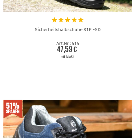
Sicherheitshalbschuhe S1P ESD
Art.Nr.: 515
47,59 €
mit MwSt.
51%
SPAREN