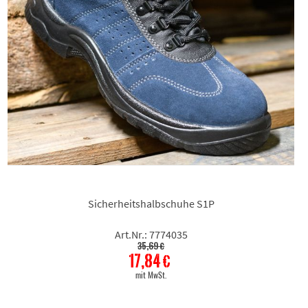
Sicherheitshalbschuhe S1P
Art.Nr.: 7774035
35,69 €
17,84 €
mit MwSt.