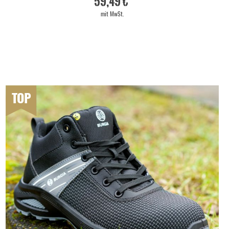
59,49 €
mit MwSt.
TOP