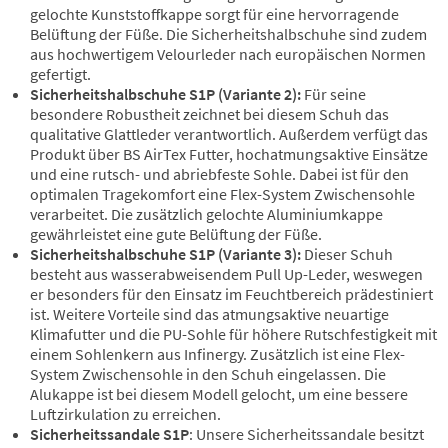
gelochte Kunststoffkappe sorgt für eine hervorragende
Belüftung der Füße. Die Sicherheitshalbschuhe sind zudem
aus hochwertigem Velourleder nach europäischen Normen
gefertigt.
Sicherheitshalbschuhe S1P (Variante 2):
Für seine
besondere Robustheit zeichnet bei diesem Schuh das
qualitative Glattleder verantwortlich. Außerdem verfügt das
Produkt über BS AirTex Futter, hochatmungsaktive Einsätze
und eine rutsch- und abriebfeste Sohle. Dabei ist für den
optimalen Tragekomfort eine Flex-System Zwischensohle
verarbeitet. Die zusätzlich gelochte Aluminiumkappe
gewährleistet eine gute Belüftung der Füße.
Sicherheitshalbschuhe S1P (Variante 3):
Dieser Schuh
besteht aus wasserabweisendem Pull Up-Leder, weswegen
er besonders für den Einsatz im Feuchtbereich prädestiniert
ist. Weitere Vorteile sind das atmungsaktive neuartige
Klimafutter und die PU-Sohle für höhere Rutschfestigkeit mit
einem Sohlenkern aus Infinergy. Zusätzlich ist eine Flex-
System Zwischensohle in den Schuh eingelassen. Die
Alukappe ist bei diesem Modell gelocht, um eine bessere
Luftzirkulation zu erreichen.
Sicherheitssandale S1P
: Unsere Sicherheitssandale besitzt