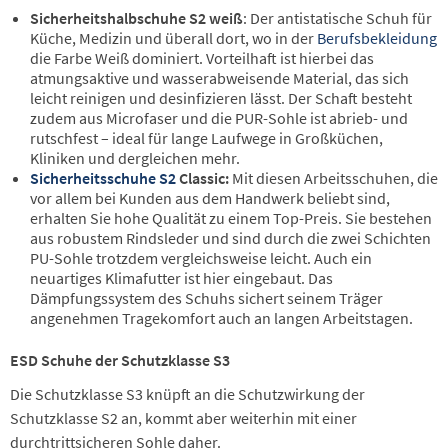
Sicherheitshalbschuhe S2 weiß
: Der antistatische Schuh für
Küche, Medizin und überall dort, wo in der
Berufsbekleidung
die Farbe Weiß dominiert. Vorteilhaft ist hierbei das
atmungsaktive und wasserabweisende Material, das sich
leicht reinigen und desinfizieren lässt. Der Schaft besteht
zudem aus Microfaser und die PUR-Sohle ist abrieb- und
rutschfest – ideal für lange Laufwege in Großküchen,
Kliniken und dergleichen mehr.
Sicherheitsschuhe S2
Classic:
Mit diesen Arbeitsschuhen, die
vor allem bei Kunden aus dem Handwerk beliebt sind,
erhalten Sie hohe Qualität zu einem Top-Preis. Sie bestehen
aus robustem Rindsleder und sind durch die zwei Schichten
PU-Sohle trotzdem vergleichsweise leicht. Auch ein
neuartiges Klimafutter ist hier eingebaut. Das
Dämpfungssystem des Schuhs sichert seinem Träger
angenehmen Tragekomfort auch an langen Arbeitstagen.
ESD Schuhe der Schutzklasse S3
Die Schutzklasse S3 knüpft an die Schutzwirkung der
Schutzklasse S2 an, kommt aber weiterhin mit einer
durchtrittsicheren Sohle daher.