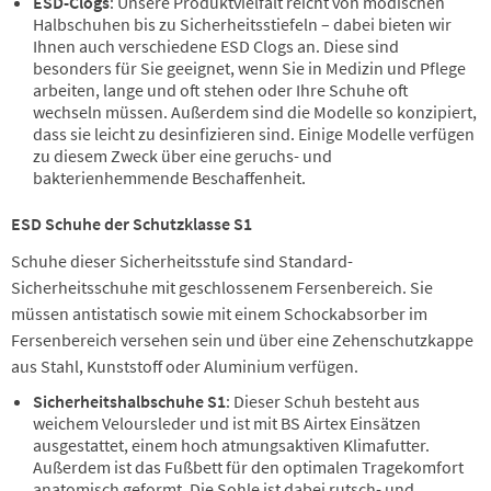
ESD-Clogs
: Unsere Produktvielfalt reicht von modischen
Halbschuhen bis zu Sicherheitsstiefeln – dabei bieten wir
Ihnen auch verschiedene ESD Clogs an. Diese sind
besonders für Sie geeignet, wenn Sie in Medizin und Pflege
arbeiten, lange und oft stehen oder Ihre Schuhe oft
wechseln müssen. Außerdem sind die Modelle so konzipiert,
dass sie leicht zu desinfizieren sind. Einige Modelle verfügen
zu diesem Zweck über eine geruchs- und
bakterienhemmende Beschaffenheit.
ESD Schuhe der Schutzklasse S1
Schuhe dieser Sicherheitsstufe sind Standard-
Sicherheitsschuhe mit geschlossenem Fersenbereich. Sie
müssen antistatisch sowie mit einem Schockabsorber im
Fersenbereich versehen sein und über eine Zehenschutzkappe
aus Stahl, Kunststoff oder Aluminium verfügen.
Sicherheitshalbschuhe S1
: Dieser Schuh besteht aus
weichem Veloursleder und ist mit BS Airtex Einsätzen
ausgestattet, einem hoch atmungsaktiven Klimafutter.
Außerdem ist das Fußbett für den optimalen Tragekomfort
anatomisch geformt. Die Sohle ist dabei rutsch- und