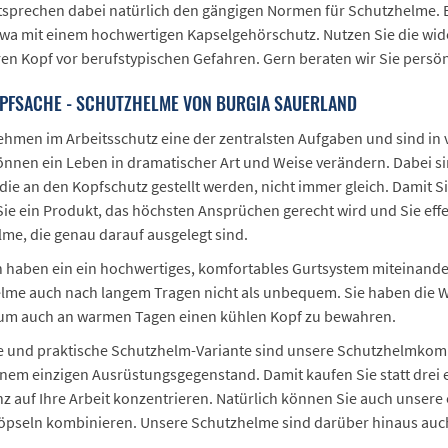
tsprechen dabei natürlich den gängigen Normen für Schutzhelme. 
twa mit einem hochwertigen Kapselgehörschutz. Nutzen Sie die wi
ren Kopf vor berufstypischen Gefahren. Gern beraten wir Sie persö
OPFSACHE - SCHUTZHELME VON BURGIA SAUERLAND
men im Arbeitsschutz eine der zentralsten Aufgaben und sind in vi
nnen ein Leben in dramatischer Art und Weise verändern. Dabei si
ie an den Kopfschutz gestellt werden, nicht immer gleich. Damit Si
ie ein Produkt, das höchsten Ansprüchen gerecht wird und Sie effek
lme, die genau darauf ausgelegt sind.
 haben ein ein hochwertiges, komfortables Gurtsystem miteinander 
elme auch nach langem Tragen nicht als unbequem. Sie haben die 
 um auch an warmen Tagen einen kühlen Kopf zu bewahren.
te und praktische Schutzhelm-Variante sind unsere Schutzhelmkomb
inem einzigen Ausrüstungsgegenstand. Damit kaufen Sie statt drei e
z auf Ihre Arbeit konzentrieren. Natürlich können Sie auch unser
pseln kombinieren. Unsere Schutzhelme sind darüber hinaus auch 