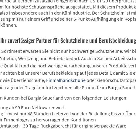
wurde außerdem zusätzlich eingehend nach GS-ET-29 überprüft, ist
für höchste Schutzansprüche ausgestattet. Mit diesem Produkt k
 also insbesondere auch in der Kühlindustrie. Der Schutzhelm ist m
ung mit nur einem Griff und seiner 6-Punkt-Aufhängung ein Kopfschu
 können.
 Ihr zuverlässiger Partner für Schutzhelme und Berufsbekleidung
 Sortiment erwarten Sie nicht nur hochwertige Schutzhelme. Wir b
Zubehör, Werkzeug und Betriebsbedarf. Auch in Sachen Arbeitsschut
te Qualität und die hochwertige Verarbeitung unserer Produkte ver
r achten bei unserer Berufsbekleidung auf jedes Detail, damit Sie 
ör wie Überziehschuhe,
Einmalhandschuhe
oder Gehörschutzstöpsel
erragender Tragekomfort zeichnen alle Produkte im Burgia Sauer
ren Kunden bei Burgia Sauerland von den folgenden Leistungen:
rung ab 99 Euro Nettowarenwert
g – meist nur 48 Stunden Lieferzeit von der Bestellung bis zur Übe
ür Firmenlogos zu hervorragenden Konditionen
Umtausch - 30-Tage-Rückgaberecht für originalverpackte Ware