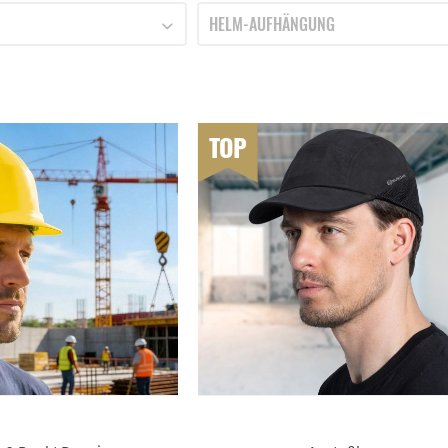
BURGIA SAUERLAND
HELM-AUFHÄNGUNG
NEUTRAL
4-PUNKT
,99 €
bis
11,89 €
6-PUNKT
TOP