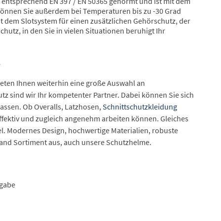
 entsprechend EN 397 / EN 50365 genormt und ist mit dem
önnen Sie außerdem bei Temperaturen bis zu -30 Grad
it dem Slotsystem für einen zusätzlichen Gehörschutz, der
tz, in den Sie in vielen Situationen beruhigt Ihr
ieten Ihnen weiterhin eine große Auswahl an
z sind wir Ihr kompetenter Partner. Dabei können Sie sich
lassen. Ob Overalls, Latzhosen,
Schnittschutzkleidung
effektiv und zugleich angenehm arbeiten können. Gleiches
. Modernes Design, hochwertige Materialien, robuste
land Sortiment aus, auch unsere Schutzhelme.
rgabe