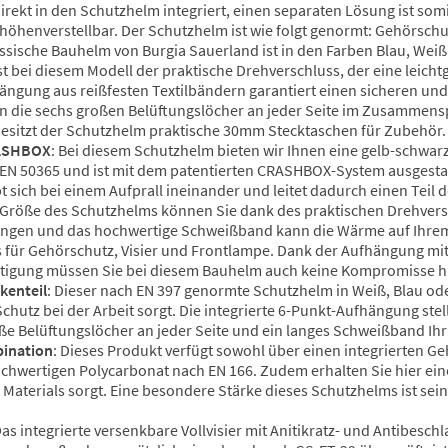
direkt in den Schutzhelm integriert, einen separaten Lösung ist so
 höhenverstellbar. Der Schutzhelm ist wie folgt genormt: Gehörschut
assische Bauhelm von Burgia Sauerland ist in den Farben Blau, Wei
t bei diesem Modell der praktische Drehverschluss, der eine leic
ängung aus reißfesten Textilbändern garantiert einen sicheren un
n die sechs großen Belüftungslöcher an jeder Seite im Zusammens
besitzt der Schutzhelm praktische 30mm Stecktaschen für Zubehör.
RASHBOX
: Bei diesem Schutzhelm bieten wir Ihnen eine gelb-schwarz
EN 50365 und ist mit dem patentierten CRASHBOX-System ausgestat
t sich bei einem Aufprall ineinander und leitet dadurch einen Teil
e Größe des Schutzhelms können Sie dank des praktischen Drehvers
ungen und das hochwertige Schweißband kann die Wärme auf Ihrem K
s für Gehörschutz, Visier und Frontlampe. Dank der Aufhängung mit
igung müssen Sie bei diesem Bauhelm auch keine Kompromisse hi
kenteil
: Dieser nach EN 397 genormte Schutzhelm in Weiß, Blau ode
Schutz bei der Arbeit sorgt. Die integrierte 6-Punkt-Aufhängung st
ße Belüftungslöcher an jeder Seite und ein langes Schweißband Ihr 
ination
: Dieses Produkt verfügt sowohl über einen integrierten Ge
hwertigen Polycarbonat nach EN 166. Zudem erhalten Sie hier ein
Materials sorgt. Eine besondere Stärke dieses Schutzhelms ist se
Das integrierte versenkbare Vollvisier mit Anitikratz- und Antibesc