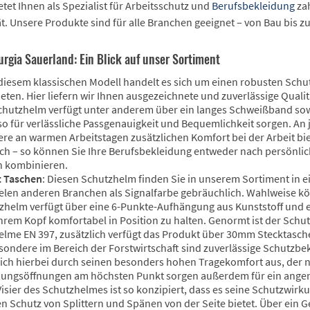
tet Ihnen als Spezialist für Arbeitsschutz und
Berufsbekleidung
zah
ät. Unsere Produkte sind für alle Branchen geeignet – von Bau bis zum
rgia Sauerland: Ein Blick auf unser Sortiment
 diesem klassischen Modell handelt es sich um einen robusten Sch
ten. Hier liefern wir Ihnen ausgezeichnete und zuverlässige Qualitä
Schutzhelm verfügt unter anderem über ein langes Schweißband sowi
so für verlässliche Passgenauigkeit und Bequemlichkeit sorgen. An j
re an warmen Arbeitstagen zusätzlichen Komfort bei der Arbeit biet
ich – so können Sie Ihre Berufsbekleidung entweder nach persönl
n kombinieren.
t Taschen
: Diesen Schutzhelm finden Sie in unserem Sortiment in e
vielen anderen Branchen als Signalfarbe gebräuchlich. Wahlweise k
zhelm verfügt über eine 6-Punkte-Aufhängung aus Kunststoff und 
hrem Kopf komfortabel in Position zu halten. Genormt ist der Sch
elme EN 397, zusätzlich verfügt das Produkt über 30mm Stecktasc
esondere im Bereich der Forstwirtschaft sind zuverlässige Schutzb
sich hierbei durch seinen besonders hohen Tragekomfort aus, der ni
ftungsöffnungen am höchsten Punkt sorgen außerdem für ein ange
Visier des Schutzhelmes ist so konzipiert, dass es seine Schutzwirk
n Schutz von Splittern und Spänen von der Seite bietet. Über ein Ge