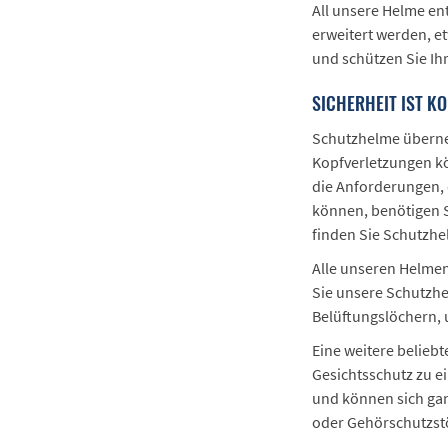
All unsere Helme en
erweitert werden, e
und schützen Sie Ih
SICHERHEIT IST K
Schutzhelme überneh
Kopfverletzungen kö
die Anforderungen, d
können, benötigen S
finden Sie Schutzhe
Alle unseren Helmen
Sie unsere Schutzh
Belüftungslöchern,
Eine weitere belieb
Gesichtsschutz zu e
und können sich gan
oder Gehörschutzstö