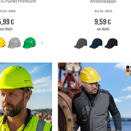
 6-Punkt Premium
Anstoßkappe
rt.Nr.: 4004
Art.Nr.: 4033
5,99 €
9,59 €
mit MwSt.
mit MwSt.