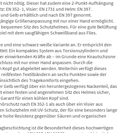
mit nicht nötig. Dieser hat zudem eine 2-Punkt-Aufhängung
z: EN 352- 1, Visier: EN 1731 und Helm: EN 397.
ß und Gelb erhältlich und nach EN 397 genormt.
htgängige Größenanpassung mit nur einer Hand ermöglicht.
d bequemen Sitz des Schutzhelmes. Für eine gute Belüftung
piel mit dem saugfähigen Schweißband aus Flies.
e und eine schwarz-weiße Variante an. Er entspricht den
tet: Ein kompaktes System aus Torsionszylindern und
 der einwirkenden Kräfte ab – im Grunde eine Knautschzone
chluss mit nur einer Hand anpassen. Durch die
opf gut abgeleitet werden. Weiterhin verfügt dieses
 reißfesten Textilbändern an sechs Punkten sowie der
nsichtlich des Tragekomforts eingehen.
r Gelb verfügt über ein heruntergezogenes Nackenteil, das
ellt einen festen und angenehmen Sitz des Helmes sicher,
Garant für einen kühlen Kopf sind.
hörschutz nach EN 352-1 als auch über ein Visier aus
en Schutzhelm mit UV-Schutz, der für eine besonders lange
ine hohe Resistenz gegenüber Säuren und organischen
hlagbeschichtung ist die Besonderheit dieses hochwertigen