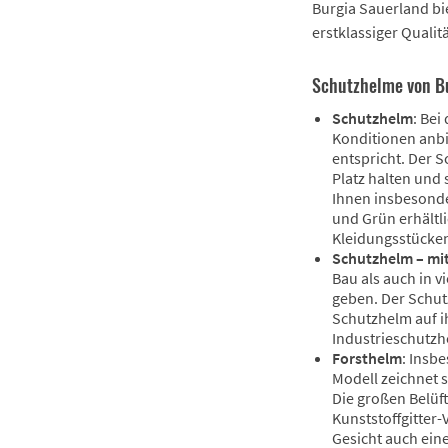
Burgia Sauerland bie
erstklassiger Qualit
Schutzhelme von Bu
Schutzhelm
: Bei
Konditionen anbie
entspricht. Der 
Platz halten und 
Ihnen insbesonde
und Grün erhältl
Kleidungsstücke
Schutzhelm – mi
Bau als auch in 
geben. Der Schut
Schutzhelm auf i
Industrieschutzh
Forsthelm
: Insb
Modell zeichnet 
Die großen Belü
Kunststoffgitter-
Gesicht auch eine