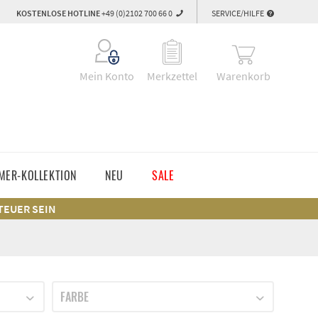
KOSTENLOSE HOTLINE
+49 (0)2102 700 66 0
SERVICE/HILFE
Warenkorb
Mein Konto
Merkzettel
MER-KOLLEKTION
NEU
SALE
 TEUER SEIN
FARBE