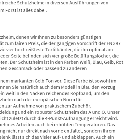
lreiche Schutzhelme in diversen Ausführungen von
 Forst ist alles dabei.
utzhelm, denen wir Ihnen zu besonders günstigen
t zum fairen Preis, die der gängigen Vorschrift der EN 397
e vier hochreißfeste Textilbänder, die ihn optimal am
eder Seite befinden sich vier große Belüftungslöcher, die
en. Der Schutzhelm ist in den Farben Weiß, Blau, Gelb, Rot
ichen Geschmack oder passend zu anderen
inem markanten Gelb-Ton vor. Diese Farbe ist sowohl im
önnen Sie natürlich auch dem Modell in Blau den Vorzug
ein weit in den Nacken reichendes Kopfband, um den
utzhelm nach der europäischen Norm für
hen zur Aufnahme von praktischem Zubehör.
ekleidung und ein robuster Schutzhelm das A und O. Unser
cht zuletzt durch die 4-Punkt-Aufhängung erreicht wird.
nehmes Arbeiten auch bei erhöhten Temperaturen. Das
ung nicht nur direkt nach vorne entfaltet, sondern Ihrem
lenk lässt sich das Visier auf- und abklappen. Auch ein