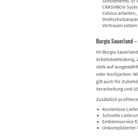
Schutzhelms. Er 
CRASHBOX-System 
Celsius arbeiten,
Drehschutzanpass
Vertrauen setzen
Burgia Sauerland –
Im Burgia Sauerland
Arbeitsbekleidung, 
stets auf ausgewähl
oder Kochjacken: Wi
gilt auch für Zubeh
Verarbeitung und üb
Zusätzlich profitie
Kostenlose Liefe
Schnelle Lieferun
Emblemservice f
Unkomplizierter 