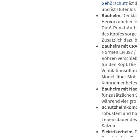
Gehörschutz
ist 
und ist stufenlos
Bauhelm
: Der kl
Hervorzuheben is
Die 6-Punkt-Aufh
des Kopfes sorge
Zusätzlich dazu 
Bauhelm mit C
Normen EN 397 / 
Röhren verschieb
für den Kopf. Di
Ventilationsöffn
Modell über Slot
Kinnriemenbefest
Bauhelm mit Nac
für zusätzlichen 
während vier gro
Schutzhelmkomb
robustem und hoc
Lebensdauer des 
Salzen.
Elektrikerhelm
: 