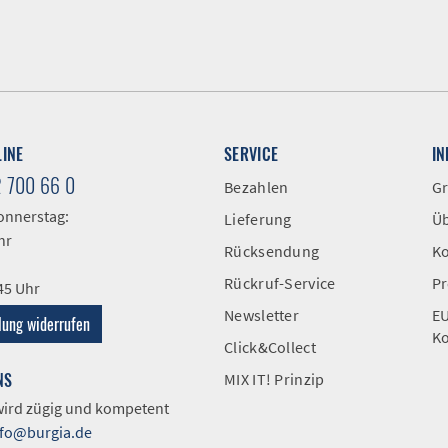
LINE
SERVICE
I
2 700 66 0
Bezahlen
Gr
onnerstag:
Lieferung
Üb
hr
Rücksendung
Ko
Rückruf-Service
Pr
:45 Uhr
Newsletter
EU
lung widerrufen
Ko
Click&Collect
NS
MIX IT! Prinzip
 wird zügig und kompetent
nfo@burgia.de