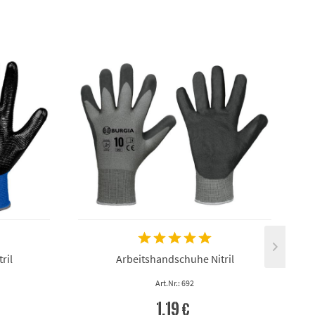
ril
Arbeitshandschuhe Nitril
Art.Nr.: 692
1,19 €