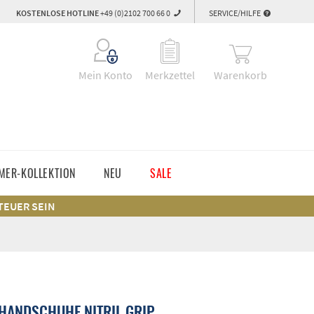
KOSTENLOSE HOTLINE
+49 (0)2102 700 66 0
SERVICE/HILFE
Warenkorb
Mein Konto
Merkzettel
MER-KOLLEKTION
NEU
SALE
 TEUER SEIN
HANDSCHUHE NITRIL GRIP