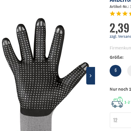
Artikel-Nr.:
2,39
zzgl. Vers
Firmenkun
Größe:
6
Nur noch 1
1-2