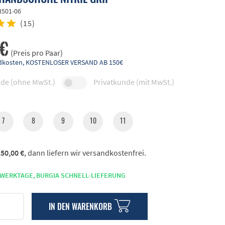
3501-06
(
15
)
 €
(Preis pro Paar)
andkosten, KOSTENLOSER VERSAND AB 150€
de (ohne MwSt.)
Privatkunde (mit MwSt.)
7
8
9
10
11
50,00 €
, dann liefern wir versandkostenfrei.
 WERKTAGE,
BURGIA SCHNELL-LIEFERUNG
IN DEN
WARENKORB