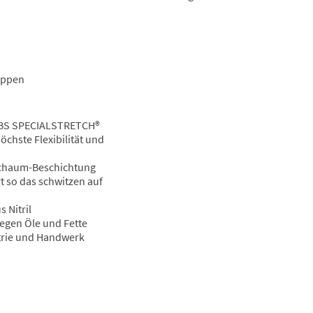
oppen
e BS SPECIALSTRETCH®
öchste Flexibilität und
schaum-Beschichtung
t so das schwitzen auf
 Nitril
egen Öle und Fette
trie und Handwerk