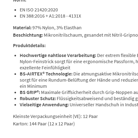
EN ISO 21420:2020
EN 388:2016 + A1:2018 - 4131X
Material:
97% Nylon, 3% Elasthan
Beschichtung:
Mikronitrilschaum, gesandet mit Nitril-Gripn
Produktdetails:
Hochwertige nahtlose Verarbeitung:
Der extrem flexibl
Nylon-Feinstrick sorgt für eine ergonomische Passform, h
exzellente Feinfühligkeit
BS-AIRTEX® Technologie:
Die atmungsaktive Mikronitril
sorgt für eine Rundum-Belüftung der Hände und reduzier
ein Minimum
BS GRIP®:
Maximale Griffsicherheit durch Grip-Noppen aus
Robuster Schutz:
Flüssigkeitsabweisend und beständig g
Vielseitige Anwendung:
Universeller Handschuh in Indus
Kleinste Verpackungseinheit (VE): 12 Paar
Karton: 144 Paar (12 x 12 Paar)