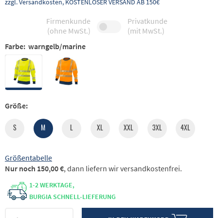
zzgl. Versandkosten, KOSTENLOSER VERSAND AB 150€
Firmenkunde
Privatkunde
(ohne MwSt.)
(mit MwSt.)
Farbe:
warngelb/marine
Größe:
S
M
L
XL
XXL
3XL
4XL
Größentabelle
Nur noch 150,00 €
, dann liefern wir versandkostenfrei.
1-2 WERKTAGE,
BURGIA SCHNELL-LIEFERUNG