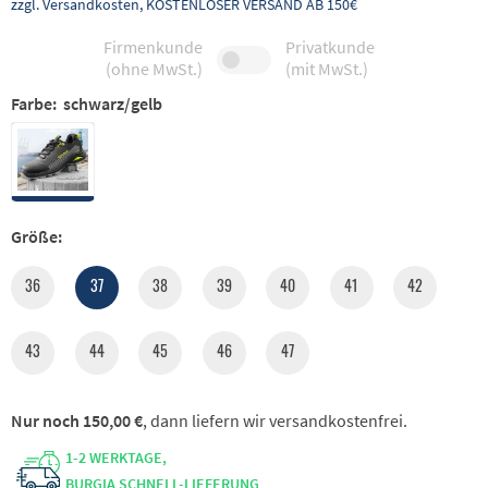
zzgl. Versandkosten, KOSTENLOSER VERSAND AB 150€
Firmenkunde
Privatkunde
(ohne MwSt.)
(mit MwSt.)
Farbe:
schwarz/gelb
Größe:
36
37
38
39
40
41
42
43
44
45
46
47
Nur noch 150,00 €
, dann liefern wir versandkostenfrei.
1-2 WERKTAGE,
BURGIA SCHNELL-LIEFERUNG