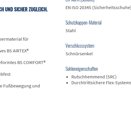
EN ISO 20345 (Sicherheitsschuhe
CH UND SICHER ZUGLEICH.
Schutzkappen-Material
Stahl
bermaterial für
Verschlusssystem
ves BS AIRTEX®
Schnürsenkel
eformtes BS COMFORT®
Sohleneigenschaften
ebfest
Rutschhemmend (SRC)
Durchtrittsichere Flex-System
ale Fußbewegung und