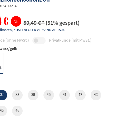
9184-132-37
4 €
59,49 € *
(51% gespart)
andkosten, KOSTENLOSER VERSAND AB 150€
de (ohne MwSt.)
Privatkunde (mit MwSt.)
warz/gelb
37
38
39
40
41
42
43
45
46