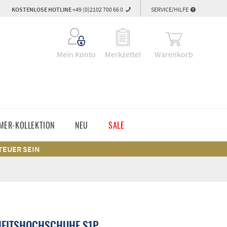
KOSTENLOSE HOTLINE
+49 (0)2102 700 66 0
SERVICE/HILFE
Warenkorb
Mein Konto
Merkzettel
MER-KOLLEKTION
NEU
SALE
 TEUER SEIN
HEITSHOCHSCHUHE S1P