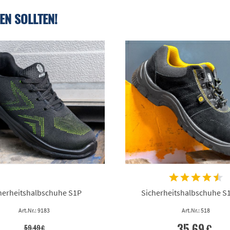
EN SOLLTEN!
herheitshalbschuhe S1P
Sicherheitshalbschuhe S
Art.Nr.: 9183
Art.Nr.: 518
35,69 €
59,49 €