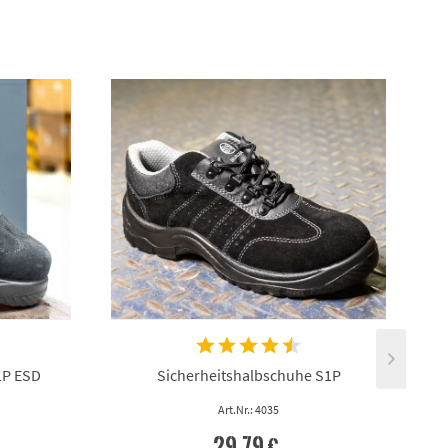
1P ESD
Sicherheitshalbschuhe S1P
Art.Nr.: 4035
29,79 €