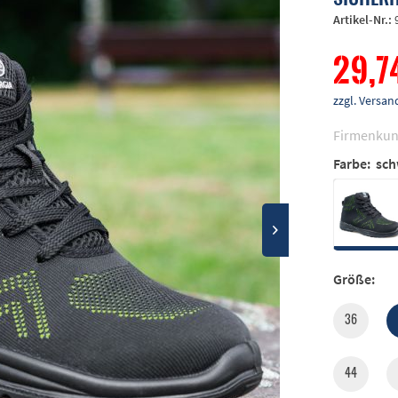
Artikel-Nr.:
29,7
zzgl. Vers
Firmenkun
Farbe:
sch
Größe:
36
44