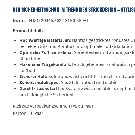
DER SICHERHEITSSCHUH IM TRENDIGEN STRICKDESIGN – STYLIS
Norm:
EN ISO 20345:2022 S1PS SR FO
Produktdetails:
Hochwertige Materialien:
Nahtlos gestricktes robustes O
perfekten Sitz und Komfort und optimale Luftzirkulation
Optimales Fußraumklima:
Abriebfestes und atmungsakti
Klimafutter
Maximaler Tragekomfort:
Durchgehendes, anatomisch g
Fußbett
Sicherer Halt:
Sohle aus weichem PUR – rutsch- und abri
Zehenschutzkappe:
Aus Stahl, robust und stabil
Durchtrittschutz:
Flex-System Zwischensohle für optim
höchstmögliche Sicherheit
Kleinste Verpackungseinheit (VE): 1 Paar
Karton: 10 Paar