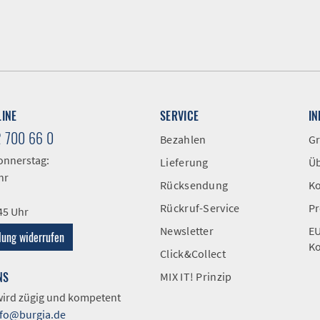
LINE
SERVICE
I
2 700 66 0
Bezahlen
Gr
onnerstag:
Lieferung
Üb
hr
Rücksendung
Ko
Rückruf-Service
Pr
:45 Uhr
Newsletter
EU
lung widerrufen
Ko
Click&Collect
NS
MIX IT! Prinzip
 wird zügig und kompetent
nfo@burgia.de