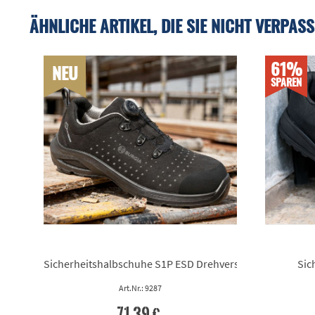
ÄHNLICHE ARTIKEL, DIE SIE NICHT VERPASS
61%
NEU
SPAREN
Sicherheitshalbschuhe S1P ESD Drehverschluss
Sic
Art.Nr.: 9287
71,39 €