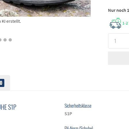
Nur noch 1
I erstellt.
1-2
0
HE S1P
Sicherheitsklasse
S1P
EN-Norm (Schuhe)