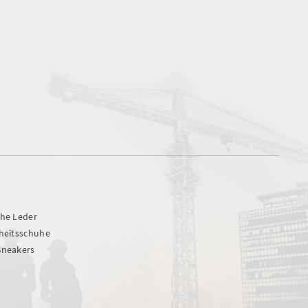
uhe Leder
rheitsschuhe
Sneakers