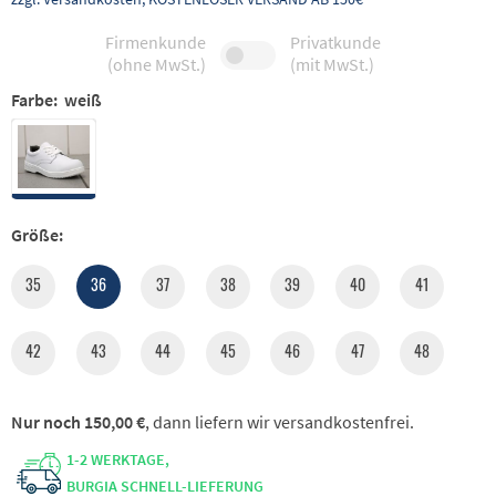
Firmenkunde
Privatkunde
(ohne MwSt.)
(mit MwSt.)
Farbe:
weiß
Größe:
35
36
37
38
39
40
41
42
43
44
45
46
47
48
Nur noch 150,00 €
, dann liefern wir versandkostenfrei.
1-2 WERKTAGE,
BURGIA SCHNELL-LIEFERUNG