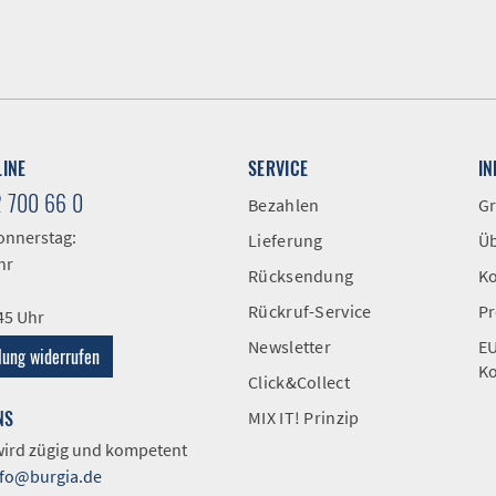
LINE
SERVICE
I
2 700 66 0
Bezahlen
Gr
onnerstag:
Lieferung
Üb
hr
Rücksendung
Ko
Rückruf-Service
Pr
:45 Uhr
Newsletter
EU
lung widerrufen
Ko
Click&Collect
NS
MIX IT! Prinzip
 wird zügig und kompetent
nfo@burgia.de