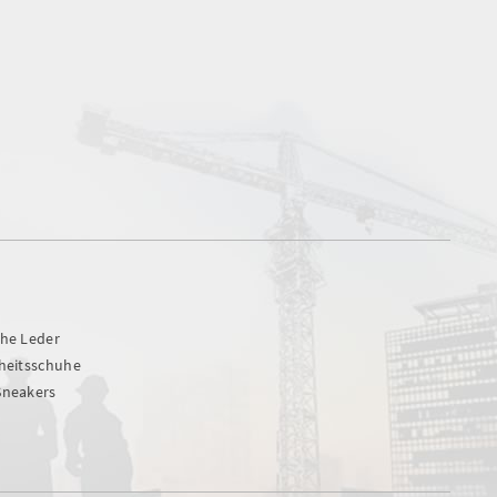
uhe Leder
rheitsschuhe
Sneakers