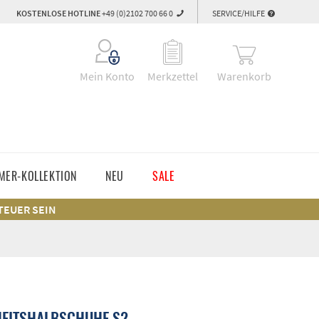
KOSTENLOSE HOTLINE
+49 (0)2102 700 66 0
SERVICE/HILFE
Warenkorb
Mein Konto
Merkzettel
MER-KOLLEKTION
NEU
SALE
 TEUER SEIN
HEITSHALBSCHUHE S2