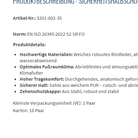
PRODUKTBESCHREIBUNG - SICHERHEITSHALBSCHU
Artikel-Nr.:
3201-002-35
Norm:
EN ISO 20345:2022 S2 SR FO
Produktdetails:
Hochwertige Materialien:
Weiches robustes Rindleder, a
wasserabweisend
Optimales Fußraumklima:
Abriebfestes und atmungsakti
Klimafutter
Hoher Tragekomfort:
Durchgehendes, anatomisch gefor
Sicherer Halt:
Sohle aus weichem PUR – rutsch- und abri
Zehenschutzkappe:
Aus Stahl, robust und stabil
Kleinste Verpackungseinheit (VE): 1 Paar
Karton: 10 Paar