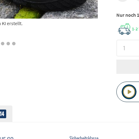
Nur noch 1
I erstellt.
1-2
14
Sicherheitsklasse