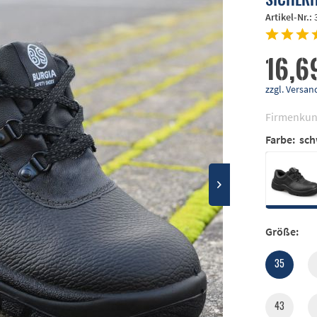
Artikel-Nr.:
16,6
zzgl. Vers
Firmenkun
Farbe:
sch
Größe:
35
43