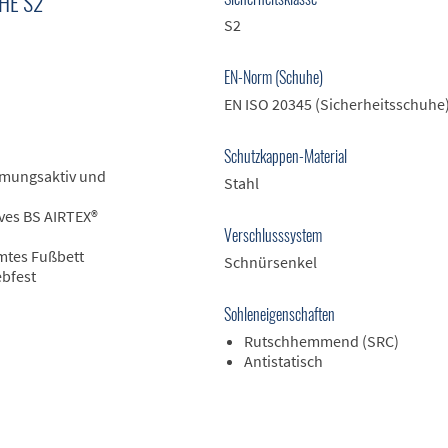
HE S2
S2
EN-Norm (Schuhe)
EN ISO 20345 (Sicherheitsschuhe
Schutzkappen-Material
tmungsaktiv und
Stahl
ves BS AIRTEX®
Verschlusssystem
mtes Fußbett
Schnürsenkel
ebfest
Sohleneigenschaften
Rutschhemmend (SRC)
Antistatisch