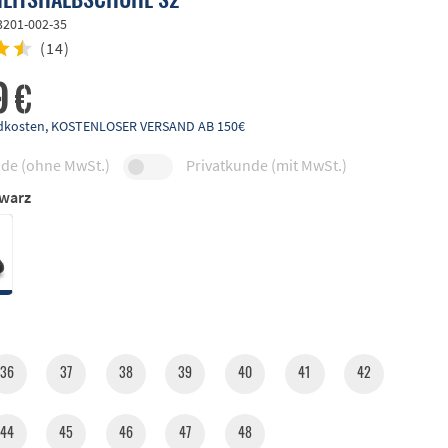
3201-002-35
(
14
)
9 €
andkosten, KOSTENLOSER VERSAND AB 150€
de (ohne MwSt.)
Privatkunde (mit MwSt.)
warz
36
37
38
39
40
41
42
44
45
46
47
48