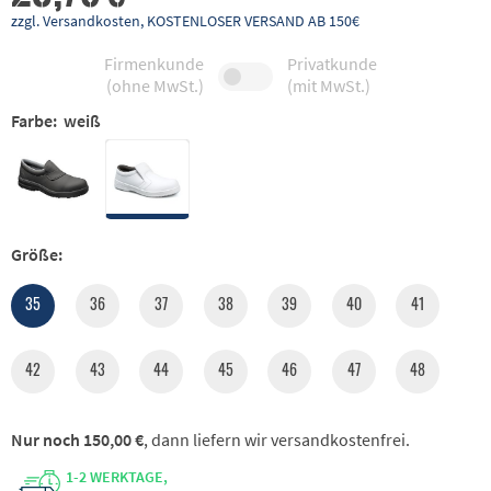
zzgl. Versandkosten, KOSTENLOSER VERSAND AB 150€
Firmenkunde
Privatkunde
(ohne MwSt.)
(mit MwSt.)
Farbe:
weiß
Größe:
35
36
37
38
39
40
41
42
43
44
45
46
47
48
Nur noch 150,00 €
, dann liefern wir versandkostenfrei.
1-2 WERKTAGE,