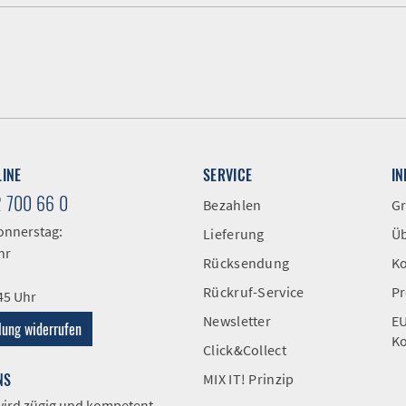
LINE
SERVICE
I
2 700 66 0
Bezahlen
Gr
onnerstag:
Lieferung
Üb
hr
Rücksendung
Ko
Rückruf-Service
Pr
:45 Uhr
Newsletter
EU
lung widerrufen
Ko
Click&Collect
NS
MIX IT! Prinzip
 wird zügig und kompetent