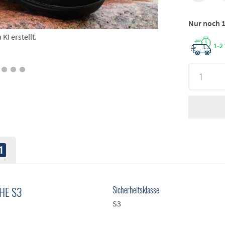
Nur noch 1
I erstellt.
1-2
1
HE S3
Sicherheitsklasse
S3