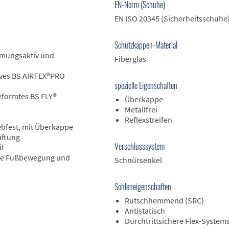
EN-Norm (Schuhe)
EN ISO 20345 (Sicherheitsschuhe
Schutzkappen-Material
tmungsaktiv und
Fiberglas
ives BS AIRTEX®PRO
spezielle Eigenschaften
formtes BS FLY®
Überkappe
Metallfrei
Reflexstreifen
ebfest, mit Überkappe
aftung
Verschlusssystem
il
ale Fußbewegung und
Schnürsenkel
Sohleneigenschaften
Rutschhemmend (SRC)
Antistatisch
Durchtrittsichere Flex-System