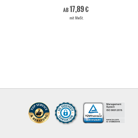
17,89 €
ab
mit MwSt.