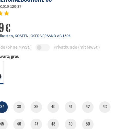
51010-120-37
9 €
andkosten, KOSTENLOSER VERSAND AB 150€
de (ohne MwSt.)
Privatkunde (mit MwSt.)
warz/grau
37
38
39
40
41
42
43
45
46
47
48
49
50