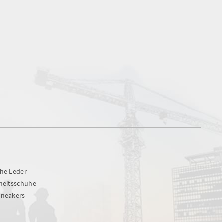
uhe Leder
rheitsschuhe
Sneakers