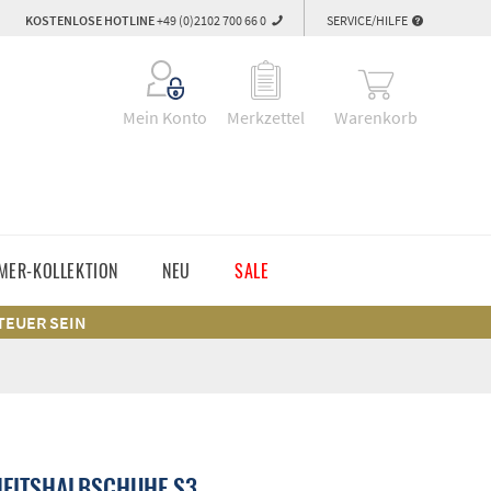
KOSTENLOSE HOTLINE
+49 (0)2102 700 66 0
SERVICE/HILFE
Warenkorb
Mein Konto
Merkzettel
MER-KOLLEKTION
NEU
SALE
 TEUER SEIN
HEITSHALBSCHUHE S3