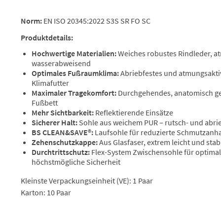
Norm:
EN ISO 20345:2022 S3S SR FO SC
Produktdetails:
Hochwertige Materialien:
Weiches robustes Rindleder, a
wasserabweisend
Optimales Fußraumklima:
Abriebfestes und atmungsakt
Klimafutter
Maximaler Tragekomfort:
Durchgehendes, anatomisch ge
Fußbett
Mehr Sichtbarkeit:
Reflektierende Einsätze
Sicherer Halt:
Sohle aus weichem PUR – rutsch- und abri
BS CLEAN&SAVE®:
Laufsohle für reduzierte Schmutzanh
Zehenschutzkappe:
Aus Glasfaser, extrem leicht und stab
Durchtrittschutz:
Flex-System Zwischensohle für optim
höchstmögliche Sicherheit
Kleinste Verpackungseinheit (VE): 1 Paar
Karton: 10 Paar