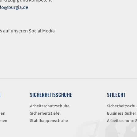
nfo@burgia.de
A
s auf unseren Social Media
N
SICHERHEITSSCHUHE
STILECHT
Arbeitsschutzschuhe
Sicherheitssch
men
Sicherheitstiefel
Business Siche
amen
Stahlkappenschuhe
Arbeitsschuhe 