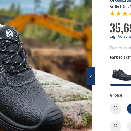
Artikel-Nr.:
35,6
zzgl. Vers
Firmenkun
Farbe:
sch
Größe:
36
44