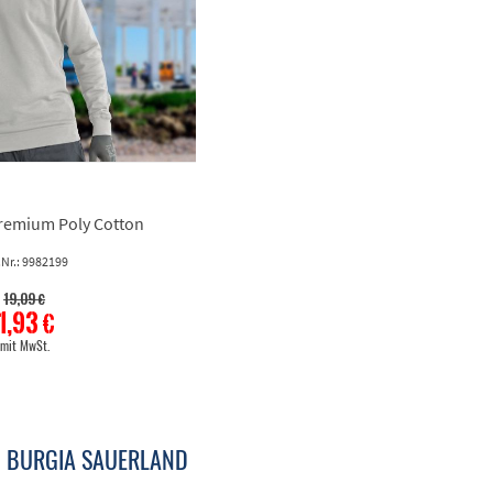
Premium Poly Cotton
.Nr.: 9982199
19,09 €
1,93 €
mit MwSt.
 BURGIA SAUERLAND