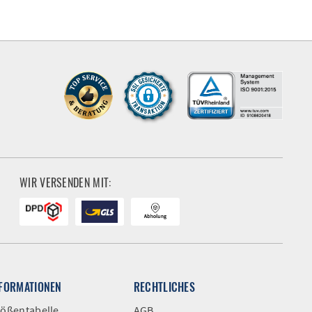
56N
7XL
47
58N
49
WIR VERSENDEN MIT:
NFORMATIONEN
RECHTLICHES
ößentabelle
AGB