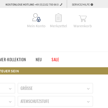
KOSTENLOSE HOTLINE
+49 (0)2102 700 66 0
SERVICE/HILFE
Warenkorb
Mein Konto
Merkzettel
MER-KOLLEKTION
NEU
SALE
 TEUER SEIN
GRÖSSE
102
ATEMSCHUTZSTUFE
106