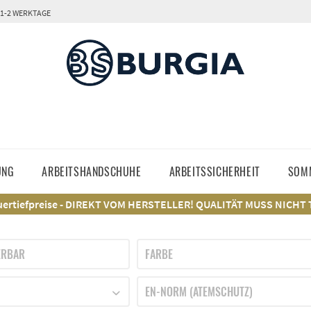
 1-2 WERKTAGE
UNG
ARBEITSHANDSCHUHE
ARBEITSSICHERHEIT
SOM
ertiefpreise - DIREKT VOM HERSTELLER! QUALITÄT MUSS NICHT
ERBAR
FARBE
ANTHRAZIT
EN-NORM (ATEMSCHUTZ)
ANTHRAZIT/GELB