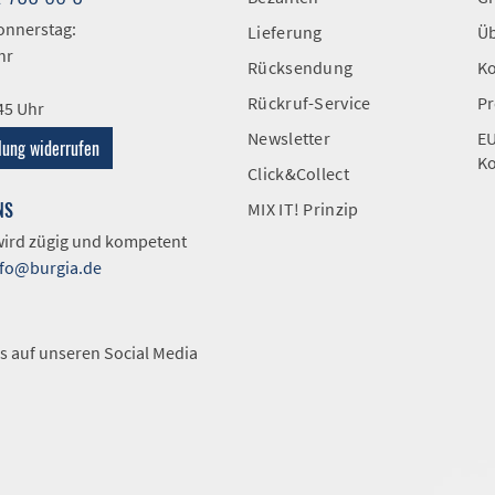
onnerstag:
Lieferung
Üb
hr
Rücksendung
Ko
Rückruf-Service
Pr
:45 Uhr
Newsletter
EU
lung widerrufen
Ko
Click&Collect
NS
MIX IT! Prinzip
 wird zügig und kompetent
nfo@burgia.de
A
s auf unseren Social Media