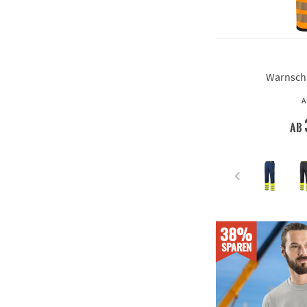
Warnschu
A
ab
38%
SPAREN