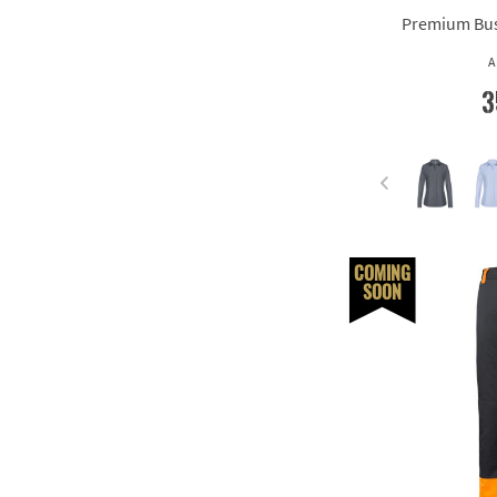
Premium Bus
A
3
COMING
SOON