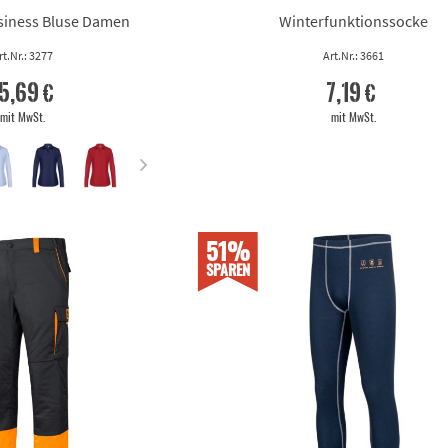
MARINE/SCHWARZ
iness Bluse Damen
Winterfunktionssocke
OLIV/SCHWARZ
rt.Nr.: 3277
Art.Nr.: 3661
ROT
ROT/SCHWARZ
5,69 €
7,19 €
SCHWARZ
mit MwSt.
mit MwSt.
SCHWARZ/ANTHRAZIT
SCHWARZ/BLAU
SCHWARZ/GELB
SCHWARZ/GRAU
51%
SCHWARZ/GRÜN
SPAREN
SCHWARZ/KORNBLAU
SCHWARZ/ORANGE
SCHWARZ/ORANGE/GELB
SCHWARZ/PINK
SCHWARZ/ROT
SCHWARZ/SCHWARZ
WARNGELB