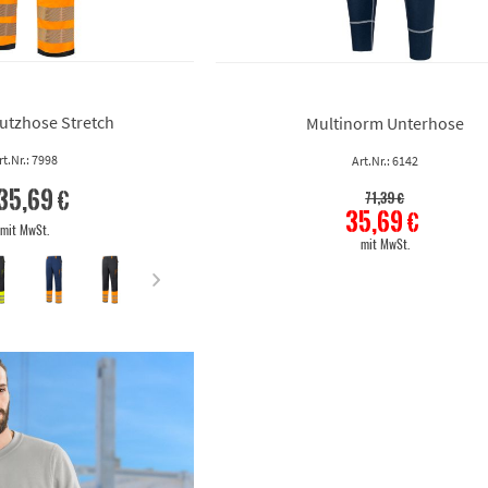
WARNGELB/MARINE
WARNGELB/SCHWARZ
WARNGELB/WARNORANGE
WARNORANGE
WARNORANGE/MARINE
tzhose Stretch
Multinorm Unterhose
WARNORANGE/SCHWARZ
rt.Nr.: 7998
Art.Nr.: 6142
WARNORANGE/WARNGELB
35,69 €
71,39 €
WEISS
35,69 €
WEISS/ANTHRAZIT
mit MwSt.
mit MwSt.
KLAR
GETÖNT GRAU
GETÖNT GRÜN