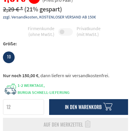
(Preis pro Paar)
2,29 € *
(21% gespart)
zzgl. Versandkosten, KOSTENLOSER VERSAND AB 150€
Firmenkunde
Privatkunde
(ohne MwSt.)
(mit MwSt.)
Größe:
10
Nur noch 150,00 €
, dann liefern wir versandkostenfrei.
1-2 WERKTAGE,
BURGIA SCHNELL-LIEFERUNG
IN DEN
WARENKORB
AUF DEN MERKZETTEL