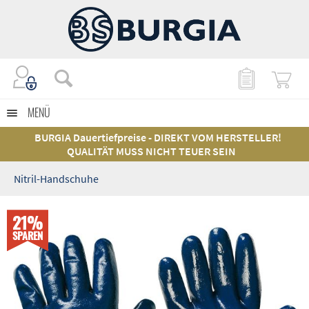
MENÜ
BURGIA Dauertiefpreise - DIREKT VOM HERSTELLER!
QUALITÄT MUSS NICHT TEUER SEIN
Nitril-Handschuhe
21%
SPAREN