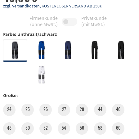
zzgl. Versandkosten, KOSTENLOSER VERSAND AB 150€
Firmenkunde
Privatkunde
(ohne MwSt.)
(mit MwSt.)
Farbe:
anthrazit/schwarz
Größe:
24
25
26
27
28
44
46
48
50
52
54
56
58
60