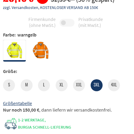
zzgl. Versandkosten, KOSTENLOSER VERSAND AB 150€
Firmenkunde
Privatkunde
(ohne MwSt.)
(mit MwSt.)
Farbe:
warngelb
Größe:
S
M
L
XL
XXL
3XL
4XL
Größentabelle
Nur noch 150,00 €
, dann liefern wir versandkostenfrei.
1-2 WERKTAGE,
BURGIA SCHNELL-LIEFERUNG