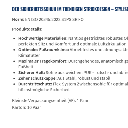
DER SICHERHEITSSCHUH IM TRENDIGEN STRICKDESIGN – STYLIS
Norm:
EN ISO 20345:2022 S1PS SR FO
Produktdetails:
Hochwertige Materialien:
Nahtlos gestricktes robustes O
perfekten Sitz und Komfort und optimale Luftzirkulation
Optimales Fußraumklima:
Abriebfestes und atmungsakti
Klimafutter
Maximaler Tragekomfort:
Durchgehendes, anatomisch g
Fußbett
Sicherer Halt:
Sohle aus weichem PUR – rutsch- und abri
Zehenschutzkappe:
Aus Stahl, robust und stabil
Durchtrittschutz:
Flex-System Zwischensohle für optim
höchstmögliche Sicherheit
Kleinste Verpackungseinheit (VE): 1 Paar
Karton: 10 Paar