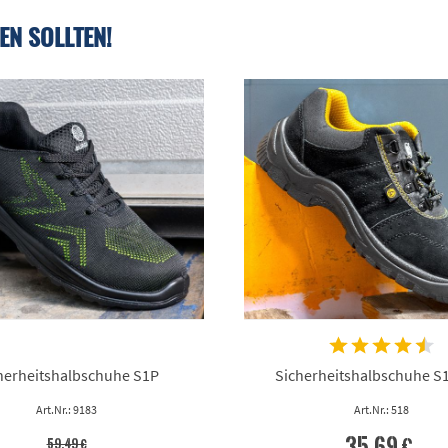
EN SOLLTEN!
herheitshalbschuhe S1P
Sicherheitshalbschuhe S
Art.Nr.: 9183
Art.Nr.: 518
35,69 €
59,49 €