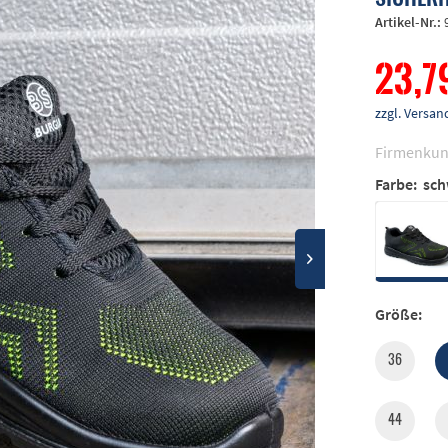
Artikel-Nr.:
23,7
zzgl. Vers
Firmenkun
Farbe:
sch
Größe:
36
44