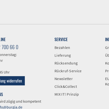
LINE
SERVICE
I
2 700 66 0
Bezahlen
Gr
onnerstag:
Lieferung
Üb
hr
Rücksendung
Ko
Rückruf-Service
Pr
:45 Uhr
Newsletter
EU
lung widerrufen
Ko
Click&Collect
NS
MIX IT! Prinzip
 wird zügig und kompetent
nfo@burgia.de