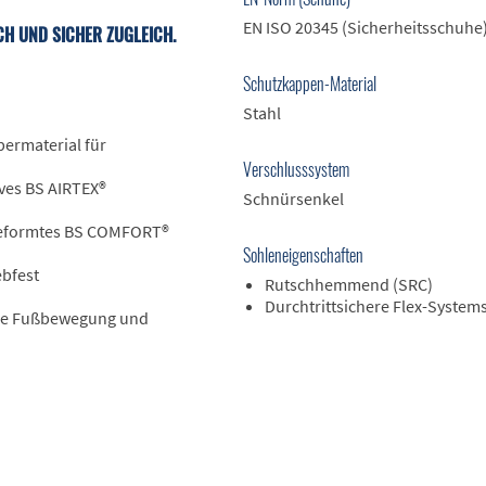
EN ISO 20345 (Sicherheitsschuhe
CH UND SICHER ZUGLEICH.
Schutzkappen-Material
Stahl
bermaterial für
Verschlusssystem
ves BS AIRTEX®
Schnürsenkel
eformtes BS COMFORT®
Sohleneigenschaften
ebfest
Rutschhemmend (SRC)
Durchtrittsichere Flex-System
ale Fußbewegung und