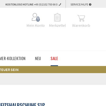
KOSTENLOSE HOTLINE
+49 (0)2102 700 66 0
SERVICE/HILFE
Warenkorb
Mein Konto
Merkzettel
MER-KOLLEKTION
NEU
SALE
 TEUER SEIN
HEITSHALBSCHUHE S1P