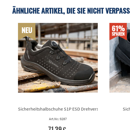
ÄHNLICHE ARTIKEL, DIE SIE NICHT VERPASS
61%
NEU
SPAREN
Sicherheitshalbschuhe S1P ESD Drehverschluss
Sic
Art.Nr.: 9287
71,39 €