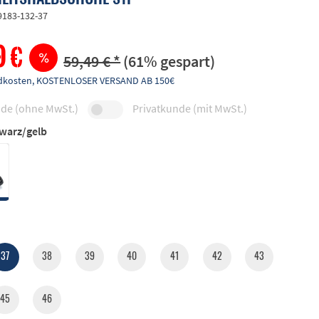
9183-132-37
9 €
59,49 € *
(61% gespart)
andkosten, KOSTENLOSER VERSAND AB 150€
de (ohne MwSt.)
Privatkunde (mit MwSt.)
warz/gelb
37
38
39
40
41
42
43
45
46