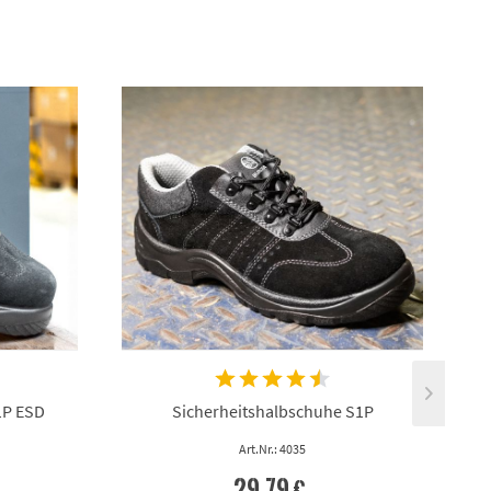
1P ESD
Sicherheitshalbschuhe S1P
Art.Nr.: 4035
29,79 €