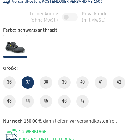
zzgl. Versandkosten, KOSTENLOSER VERSAND AB 150€
Firmenkunde
Privatkunde
(ohne MwSt.)
(mit MwSt.)
Farbe:
schwarz/anthrazit
Größe:
36
37
38
39
40
41
42
43
44
45
46
47
Nur noch 150,00 €
, dann liefern wir versandkostenfrei.
1-2 WERKTAGE,
BURGIA SCHNELL-LIEFERUNG