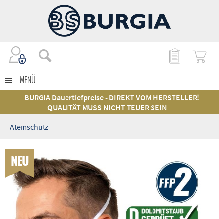
MENÜ
BURGIA Dauertiefpreise - DIREKT VOM HERSTELLER!
QUALITÄT MUSS NICHT TEUER SEIN
Atemschutz
NEU