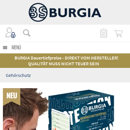
MENÜ
BURGIA Dauertiefpreise - DIREKT VOM HERSTELLER!
QUALITÄT MUSS NICHT TEUER SEIN
Gehörschutz
NEU