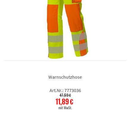
Warnschutzhose
Art.Nr.: 7773036
47,59 €
11,89 €
mit MwSt.