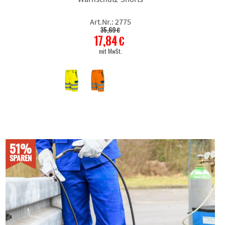
Art.Nr.: 2775
35,69 €
17,84 €
mit MwSt.
51%
SPAREN