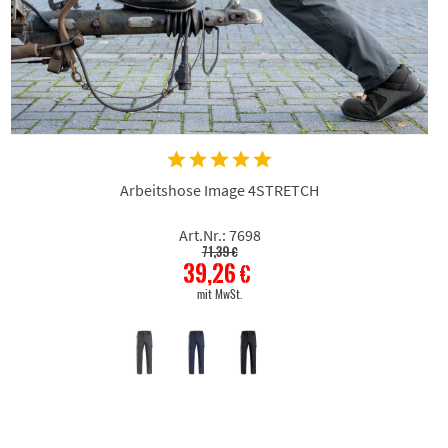
Arbeitshose Image 4STRETCH
Art.Nr.: 7698
71,39 €
39,26 €
mit MwSt.