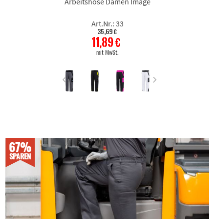
Arbeitshose Damen Image
Art.Nr.: 33
35,69 €
11,89 €
mit MwSt.
67%
SPAREN