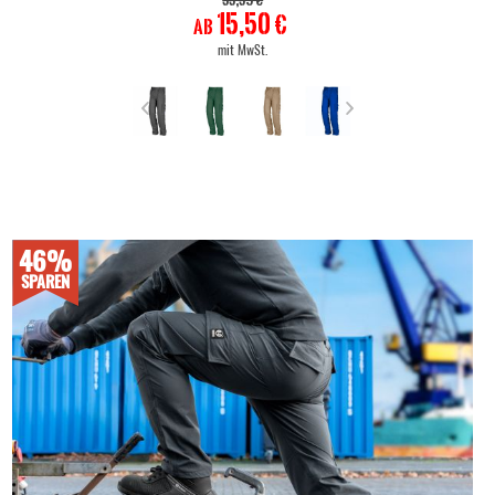
33,39 €
15,50 €
ab
mit MwSt.
46%
SPAREN