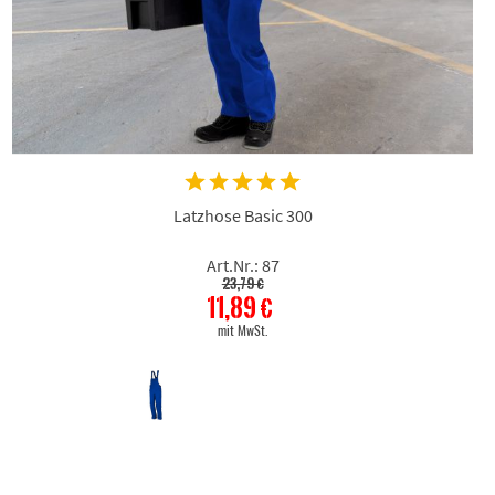
Latzhose Basic 300
Art.Nr.: 87
23,79 €
11,89 €
mit MwSt.