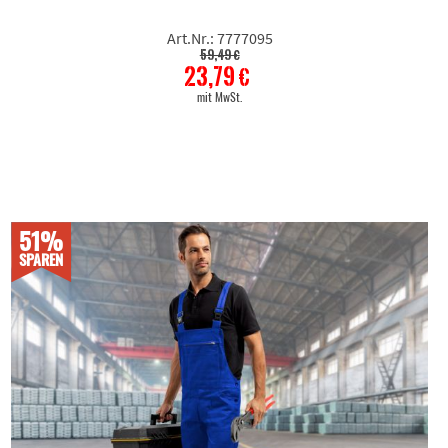
Art.Nr.: 7777095
59,49 €
23,79 €
mit MwSt.
51%
SPAREN