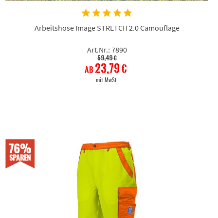
Arbeitshose Image STRETCH 2.0 Camouflage
Art.Nr.: 7890
59,49 €
23,79 €
ab
mit MwSt.
76%
SPAREN