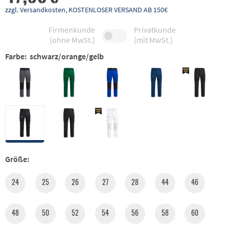
zzgl. Versandkosten, KOSTENLOSER VERSAND AB 150€
Firmenkunde
Privatkunde
(ohne MwSt.)
(mit MwSt.)
Farbe:
schwarz/orange/gelb
Größe:
24
25
26
27
28
44
46
48
50
52
54
56
58
60