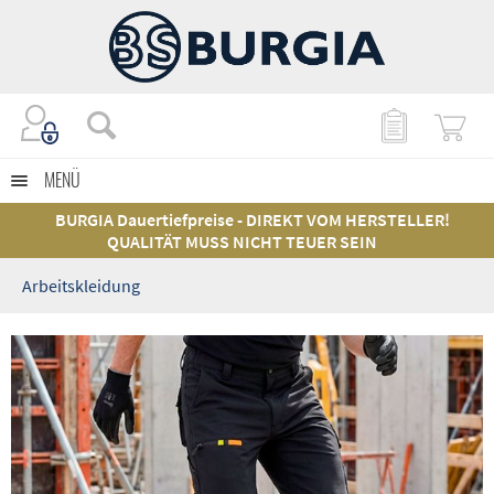
MENÜ
BURGIA Dauertiefpreise - DIREKT VOM HERSTELLER!
QUALITÄT MUSS NICHT TEUER SEIN
Arbeitskleidung