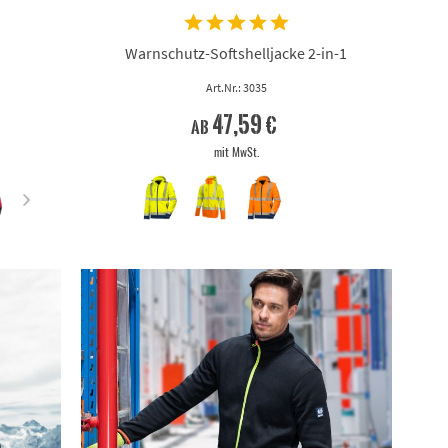
WARNORANGE
WARNORANGE/MARINE
Warnschutz-Softshelljacke 2-in-1
WARNORANGE/SCHWARZ
WEISS
Art.Nr.: 3035
WEISS/ANTHRAZIT
47,59 €
ab
mit MwSt.