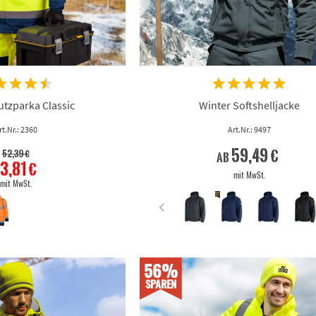
tzparka Classic
Winter Softshelljacke
rt.Nr.: 2360
Art.Nr.: 9497
59,49 €
52,39 €
ab
3,81 €
mit MwSt.
mit MwSt.
56%
SPAREN