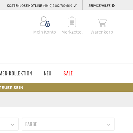
KOSTENLOSE HOTLINE
+49 (0)2102 700 66 0
SERVICE/HILFE
Warenkorb
Mein Konto
Merkzettel
MER-KOLLEKTION
NEU
SALE
 TEUER SEIN
FARBE