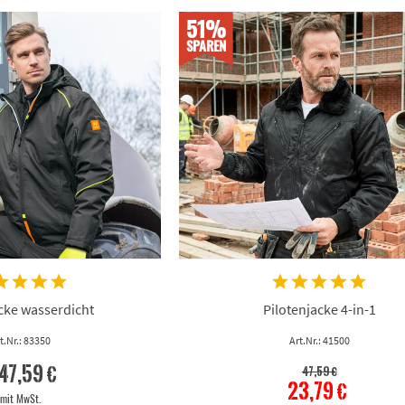
51%
SPAREN
cke wasserdicht
Pilotenjacke 4-in-1
t.Nr.: 83350
Art.Nr.: 41500
47,59 €
47,59 €
23,79 €
mit MwSt.