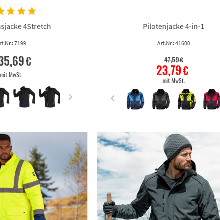
sjacke 4Stretch
Pilotenjacke 4-in-1
rt.Nr.: 7199
Art.Nr.: 41600
35,69 €
47,59 €
23,79 €
mit MwSt.
mit MwSt.