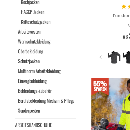
Kochjacken
HACCP Jacken
Funktion
Kälteschutzjacken
A
Arbeitswesten
ab
Warnschutzkleidung
Oberbekleidung
Schutzjacken
Multinorm Arbeitskleidung
Einwegbekleidung
55%
SPAREN
Bekleidungs-Zubehör
Berufsbekleidung Medizin & Pflege
Sonderposten
ARBEITSHANDSCHUHE