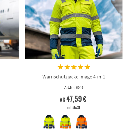
Warnschutzjacke Image 4-in-1
Art.Nr.: 6046
47,59 €
ab
mit MwSt.