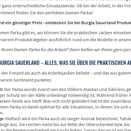
r ganz unterschiedliche Einsatzzwecke. Ob bei der Arbeit, in der Fr
rtiment finden Sie den perfekten Damen Parka!
nd ein günstiger Preis - entdecken Sie bei Burgia Sauerland Produk
men Parka gibt es, wo können Sie die praktischen Jacken einsetze
unserem Produktratgeber ausführlich rund um die Modelle in unse
 Ihrem Damen Parka für die Arbeit? Dann helfen wir Ihnen gern pers
BURGIA SAUERLAND – ALLES, WAS SIE ÜBER DIE PRAKTISCHEN 
 der Freizeit als auch als Arbeitsjacken beliebt – und das aus gu
serem Sortiment punkten:
t:
Der Parka wurde zuerst von den Völkern Alaskas und Sibiriens g
ger Schutz vor der Kälte unbedingt notwendig ist. Während früher F
acken heute aus Stoff. Was sich nicht geändert hat ist der zuverlä
men Parka ist damit optimal für alle Situationen, in denen Sie sic
n.
ge:
Vielfach wird ein Parka auch als langer Anorak bezeichnet. Tats
nge aus. Sie reichen meist bis zur Mitte der Oberschenkel bzw. bis
 in die Bewegungsfreiheit einzuschränken. Genau darum ist ein Dam