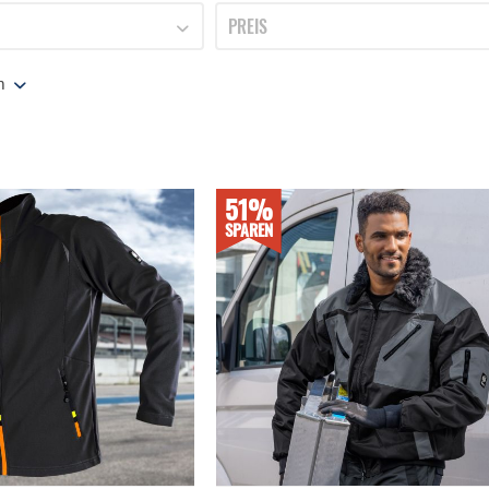
BURGIA SAUERLAND
PREIS
NEUTRAL
en
von
11,89 €
bis
178,49 €
51%
SPAREN