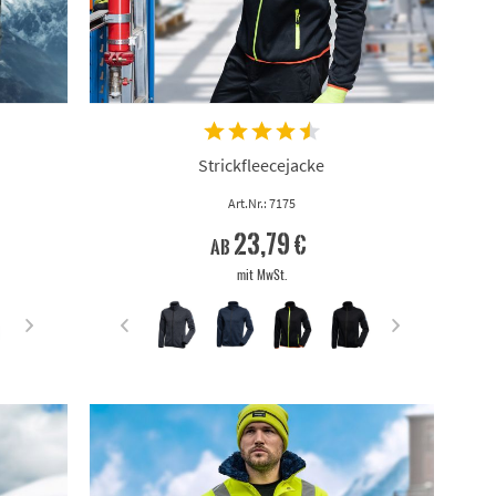
Strickfleecejacke
Art.Nr.: 7175
23,79 €
ab
mit MwSt.