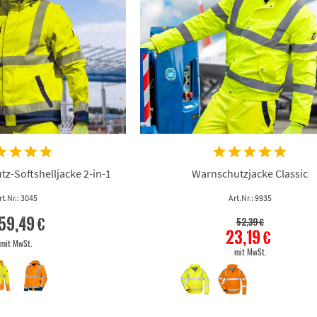
z-Softshelljacke 2-in-1
Warnschutzjacke Classic
rt.Nr.: 3045
Art.Nr.: 9935
59,49 €
52,39 €
23,19 €
mit MwSt.
mit MwSt.