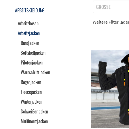
GRÖSSE
ARBEITSKLEIDUNG
XS
Weitere Filter lad
Arbeitshosen
S
Arbeitsjacken
M
L
Bundjacken
XL
Softshelljacken
XXL
Pilotenjacken
3XL
Warnschutzjacken
4XL
5XL
Regenjacken
Fleecejacken
Winterjacken
Schweißerjacken
Multinormjacken