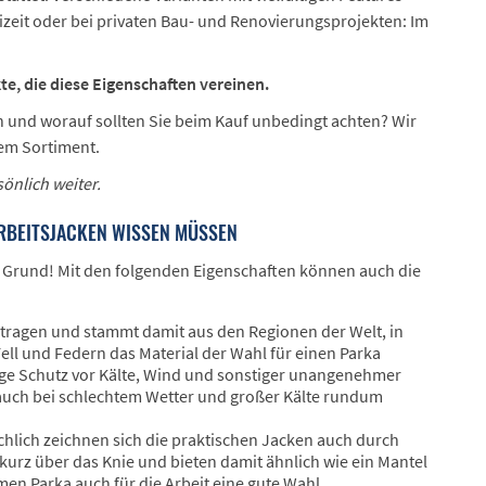
eizeit oder bei privaten Bau- und Renovierungsprojekten: Im
te, die diese Eigenschaften vereinen.
n und worauf sollten Sie beim Kauf unbedingt achten? Wir
rem Sortiment.
önlich weiter.
ARBEITSJACKEN WISSEN MÜSSEN
tem Grund! Mit den folgenden Eigenschaften können auch die
etragen und stammt damit aus den Regionen der Welt, in
ell und Federn das Material der Wahl für einen Parka
ssige Schutz vor Kälte, Wind und sonstiger unangenehmer
h auch bei schlechtem Wetter und großer Kälte rundum
ächlich zeichnen sich die praktischen Jacken auch durch
 kurz über das Knie und bieten damit ähnlich wie ein Mantel
en Parka auch für die Arbeit eine gute Wahl.