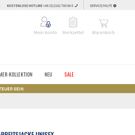
KOSTENLOSE HOTLINE
+49 (0)2102 700 66 0
SERVICE/HILFE
Warenkorb
Mein Konto
Merkzettel
MER-KOLLEKTION
NEU
SALE
 TEUER SEIN
RBEITSJACKE UNISEX