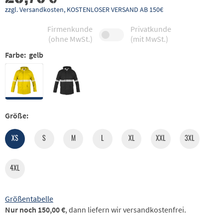
zzgl. Versandkosten, KOSTENLOSER VERSAND AB 150€
Firmenkunde
Privatkunde
(ohne MwSt.)
(mit MwSt.)
Farbe:
gelb
Größe:
XS
S
M
L
XL
XXL
3XL
4XL
Größentabelle
Nur noch 150,00 €
, dann liefern wir versandkostenfrei.