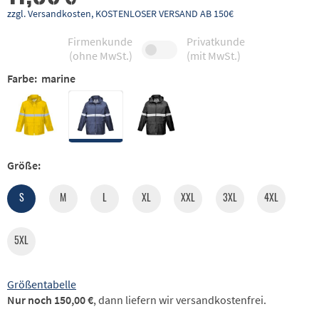
zzgl. Versandkosten, KOSTENLOSER VERSAND AB 150€
Firmenkunde
Privatkunde
(ohne MwSt.)
(mit MwSt.)
Farbe:
marine
Größe:
S
M
L
XL
XXL
3XL
4XL
5XL
Größentabelle
Nur noch 150,00 €
, dann liefern wir versandkostenfrei.