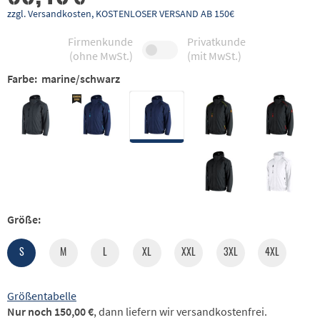
zzgl. Versandkosten, KOSTENLOSER VERSAND AB 150€
Firmenkunde
Privatkunde
(ohne MwSt.)
(mit MwSt.)
Farbe:
marine/schwarz
Größe:
S
M
L
XL
XXL
3XL
4XL
Größentabelle
Nur noch 150,00 €
, dann liefern wir versandkostenfrei.