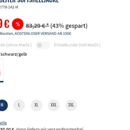
2778-142-M
9 €
83,29 € *
(43% gespart)
andkosten, KOSTENLOSER VERSAND AB 150€
de (ohne MwSt.)
Privatkunde (mit MwSt.)
/schwarz/gelb
M
L
XL
XXL
3XL
elle
50,00 €
, dann liefern wir versandkostenfrei.