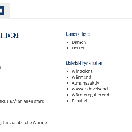
0
LLJACKE
Damen / Herren
Damen
Herren
Material-Eigenschaften
r
Winddicht
Wärmend
Atmungsaktiv
Wasserabweisend
Wärmeregulierend
Flexibel
ORDURA® an allen stark
t für zusätzliche Wärme