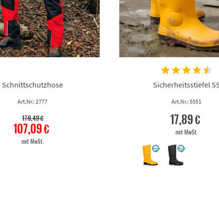
Schnittschutzhose
Sicherheitsstiefel S
Art.Nr.: 2777
Art.Nr.: 5051
17,89 €
178,49 €
107,09 €
mit MwSt.
mit MwSt.