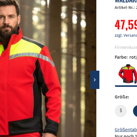
Artikel-Nr.:
47,5
zzgl. Vers
Firmenkun
Farbe:
rot
Größe:
S
Größentab
Nur noch 1