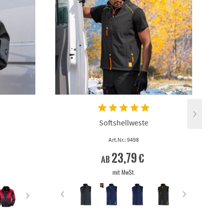
Softshellweste
Art.Nr.: 9498
23,79 €
ab
mit MwSt.