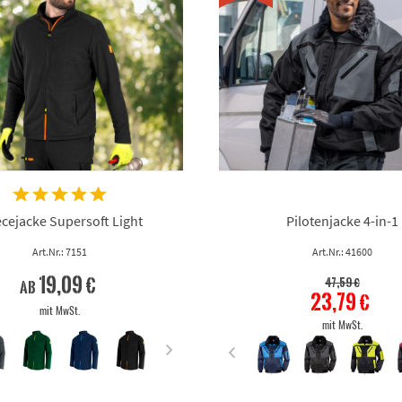
ecejacke Supersoft Light
Pilotenjacke 4-in-1
Art.Nr.: 7151
Art.Nr.: 41600
19,09 €
47,59 €
ab
23,79 €
mit MwSt.
mit MwSt.