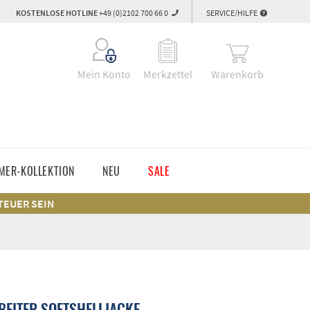
KOSTENLOSE HOTLINE
+49 (0)2102 700 66 0
SERVICE/HILFE
Warenkorb
Mein Konto
Merkzettel
MER-KOLLEKTION
NEU
SALE
 TEUER SEIN
EITER SOFTSHELLJACKE