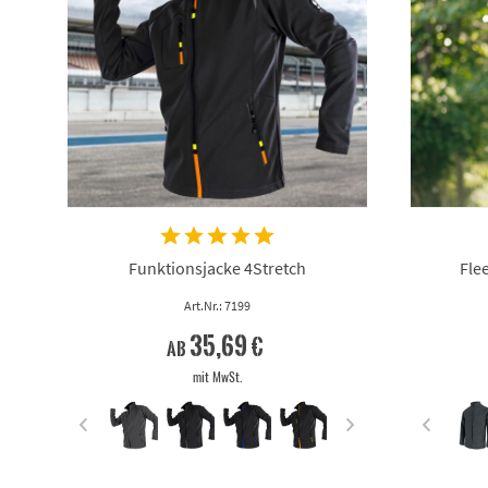
Funktionsjacke 4Stretch
Fle
Art.Nr.: 7199
35,69 €
ab
mit MwSt.