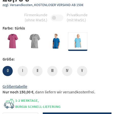
zzgl. Versandkosten, KOSTENLOSER VERSAND AB 150€
Firmenkunde
Privatkunde
(ohne MwSt.)
(mit MwSt.)
Farbe:
türkis
Größe:
0
I
II
III
IV
V
Größentabelle
Nur noch 150,00 €
, dann liefern wir versandkostenfrei.
1-2 WERKTAGE,
BURGIA SCHNELL-LIEFERUNG