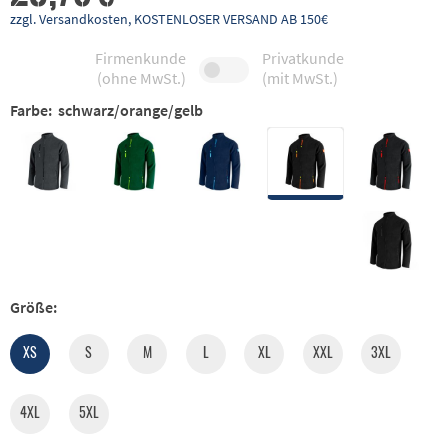
zzgl. Versandkosten, KOSTENLOSER VERSAND AB 150€
Firmenkunde
Privatkunde
(ohne MwSt.)
(mit MwSt.)
Farbe:
schwarz/orange/gelb
Größe:
XS
S
M
L
XL
XXL
3XL
4XL
5XL