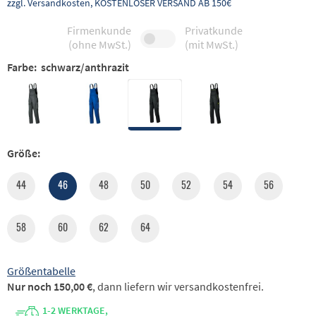
zzgl. Versandkosten, KOSTENLOSER VERSAND AB 150€
Firmenkunde
Privatkunde
(ohne MwSt.)
(mit MwSt.)
Farbe:
schwarz/anthrazit
Größe:
44
46
48
50
52
54
56
58
60
62
64
Größentabelle
Nur noch 150,00 €
, dann liefern wir versandkostenfrei.
1-2 WERKTAGE,