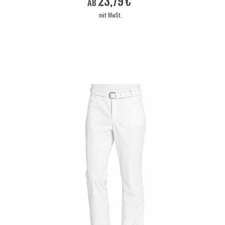
23,79 €
ab
mit MwSt.