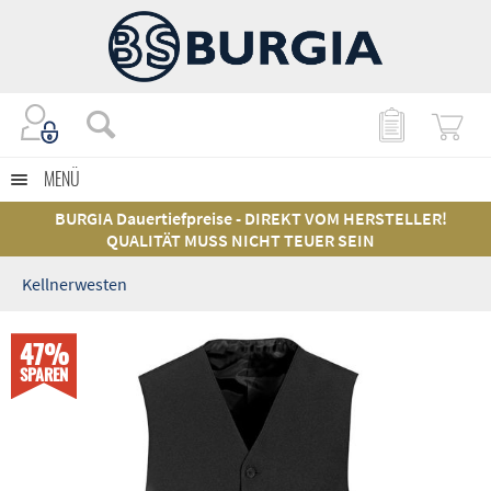
MENÜ
BURGIA Dauertiefpreise - DIREKT VOM HERSTELLER!
QUALITÄT MUSS NICHT TEUER SEIN
Kellnerwesten
47%
SPAREN