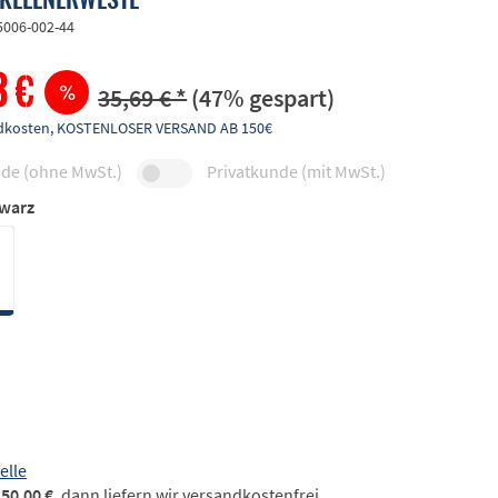
5006-002-44
3 €
35,69 € *
(47% gespart)
andkosten, KOSTENLOSER VERSAND AB 150€
de (ohne MwSt.)
Privatkunde (mit MwSt.)
warz
elle
50,00 €
, dann liefern wir versandkostenfrei.