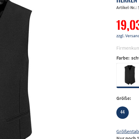
Artikel-Nr.:
19,0
zzgl. Vers
Firmenkun
Farbe:
sch
Größe:
44
Größentab
Nur noch 1