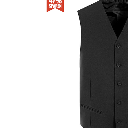
47%
SPAREN