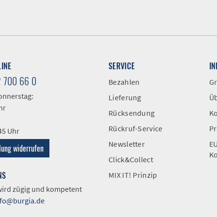
LINE
SERVICE
I
2 700 66 0
Bezahlen
Gr
onnerstag:
Lieferung
Üb
hr
Rücksendung
Ko
Rückruf-Service
Pr
:45 Uhr
Newsletter
EU
lung widerrufen
Ko
Click&Collect
NS
MIX IT! Prinzip
 wird zügig und kompetent
nfo@burgia.de