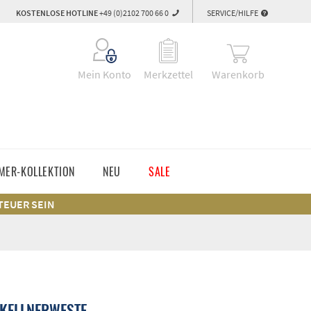
KOSTENLOSE HOTLINE
+49 (0)2102 700 66 0
SERVICE/HILFE
Warenkorb
Mein Konto
Merkzettel
MER-KOLLEKTION
NEU
SALE
 TEUER SEIN
 KELLNERWESTE