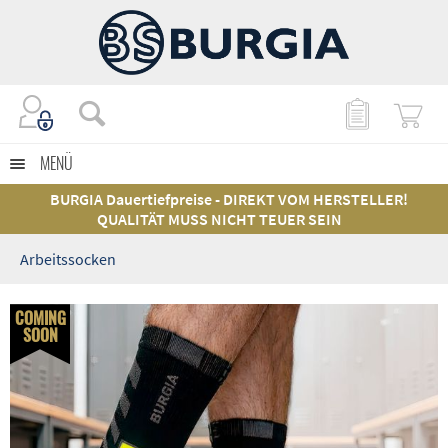
MENÜ
BURGIA Dauertiefpreise - DIREKT VOM HERSTELLER!
QUALITÄT MUSS NICHT TEUER SEIN
Arbeitssocken
COMING
SOON