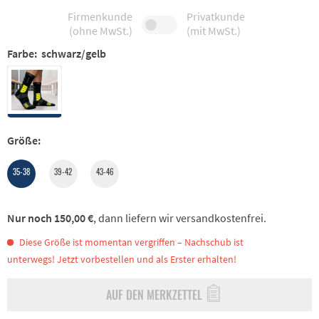
Firmenkunde
Privatkunde
(ohne MwSt.)
(mit MwSt.)
Farbe:
schwarz/gelb
Größe:
35-38
39-42
43-46
Nur noch 150,00 €
, dann liefern wir versandkostenfrei.
Diese Größe ist momentan vergriffen – Nachschub ist
unterwegs! Jetzt vorbestellen und als Erster erhalten!
AUF DEN MERKZETTEL