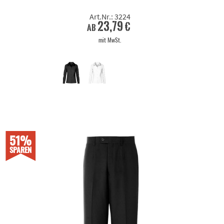
Art.Nr.: 3224
23,79 €
ab
mit MwSt.
51%
SPAREN