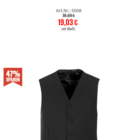
Art.Nr.: 5008
35,69 €
19,03 €
mit MwSt.
47%
SPAREN