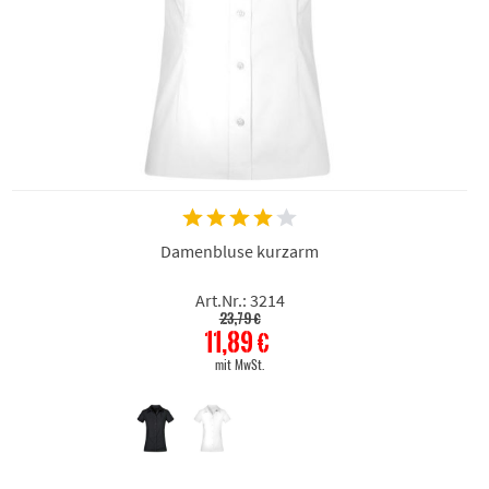
Damenbluse kurzarm
Art.Nr.: 3214
23,79 €
11,89 €
mit MwSt.