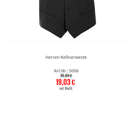
Herren Kellnerweste
Art.Nr.: 5006
35,69 €
19,03 €
mit MwSt.