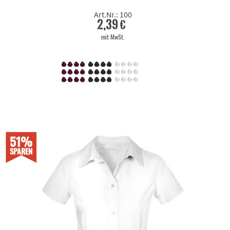
Art.Nr.: 100
2,39 €
mit MwSt.
51%
SPAREN