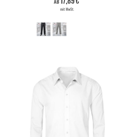
17,89 €
ab
mit MwSt.